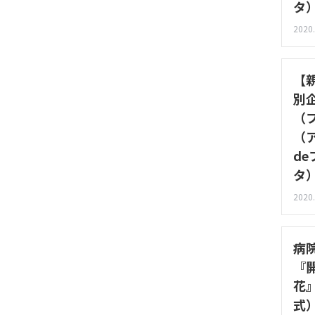
タ
2020.
【
別
（
（
d
タ
2020.
病
『
花
式