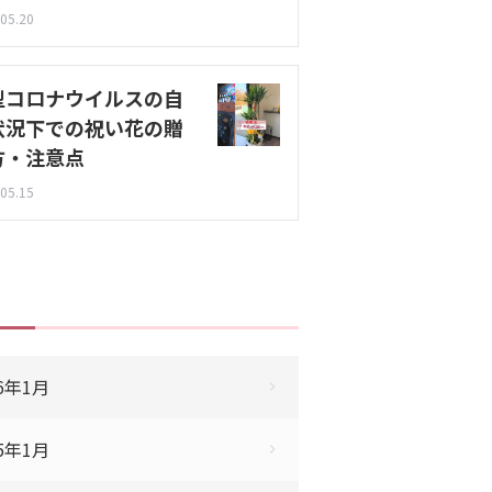
05.20
型コロナウイルスの自
状況下での祝い花の贈
方・注意点
05.15
26年1月
25年1月