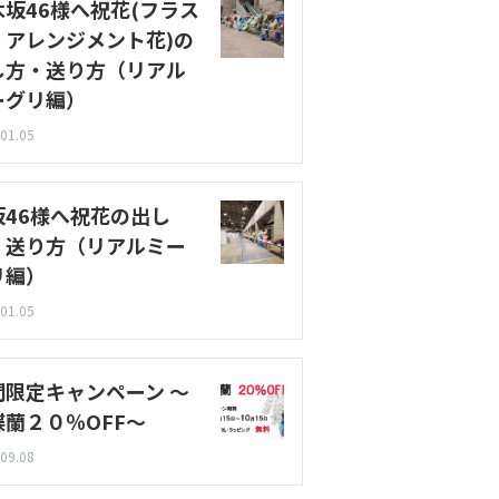
木坂46様へ祝花(フラス
・アレンジメント花)の
し方・送り方（リアル
ーグリ編）
01.05
坂46様へ祝花の出し
・送り方（リアルミー
リ編）
01.05
間限定キャンペーン ～
蝶蘭２０％OFF～
09.08