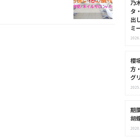
乃
タ
出
ミ
2026.
櫻
方
グ
2025.
期
胡
2020.