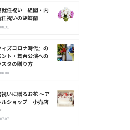
臣就任祝い 組閣・内
就任祝いの胡蝶蘭
08.31
ウィズコロナ時代』の
ベント・舞台公演への
ラスタの贈り方
08.08
店祝いに贈るお花 〜ア
レルショップ 小売店
〜
07.07