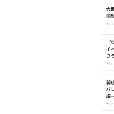
大
閣
2020.
『
イ
フ
2020.
開
パ
編
2020.