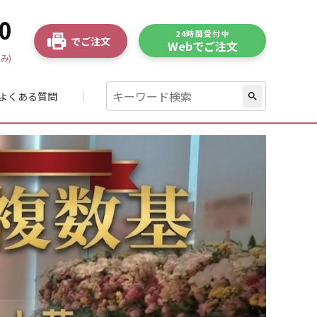
0
24時間受付中
でご注文
Webでご注文
み)
よくある質問
search