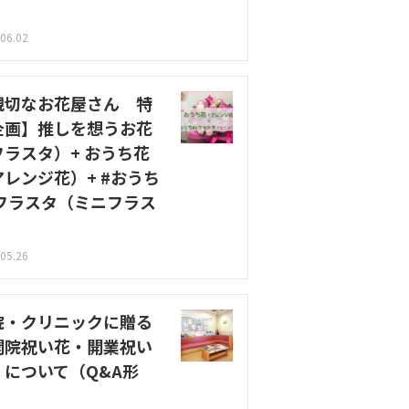
）
06.02
親切なお花屋さん 特
企画】推しを想うお花
フラスタ）+ おうち花
アレンジ花）+ #おうち
eフラスタ（ミニフラス
）
05.26
院・クリニックに贈る
開院祝い花・開業祝い
』について（Q&A形
）