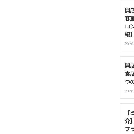
開
容
ロ
編
2020.
開
食
つ
2020.
【
介】
フ