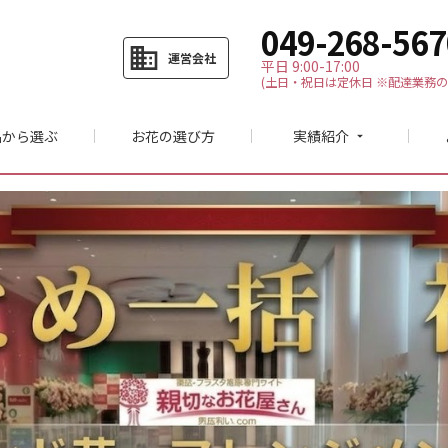
049-268-567
business
運営会社
平日 9:00-17:00
(土日・祝日は定休日 ※配達業務の
品から選ぶ
お花の選び方
実績紹介
arrow_drop_down