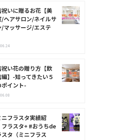
店祝いに贈るお花【美
室/ヘアサロン/ネイルサ
ン/マッサージ/エステ
】
06.24
店祝い花の贈り方【飲
店編】-知ってきたい５
のポイント-
06.08
ミニフラスタ実績紹
フラスタ+ #おうちde
ラスタ（ミニフラス