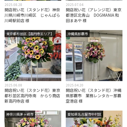
2025.08.28
2025.07.04
開店祝い花（スタンド花）神奈
開店祝い花（アレンジ花）東京
川県川崎市川崎区 じゃんぱら
都港区北青山 DOGMANIA 和
川崎駅前店 様
田まあや 様
東京都杉並区【高円寺エリア】
沖縄県那覇市
2025.06.08
2025.04.20
開店祝い花（スタンド花）東京
開店祝い花（スタンド花）沖縄
都杉並区高円寺南 からり商店
県那覇市 業務レンタカー那覇
新高円寺店 様
空港店 様
神奈川県茅ヶ崎市
愛知県名古屋市中村区