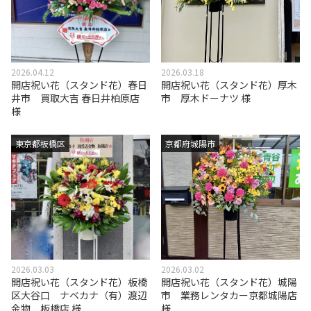
2026.04.12
2026.03.18
開店祝い花（スタンド花）春日
開店祝い花（スタンド花）厚木
井市 買取大吉 春日井柏原店
市 厚木ドーナツ 様
様
東京都板橋区
京都府城陽市
2026.03.03
2026.03.02
開店祝い花（スタンド花）板橋
開店祝い花（スタンド花）城陽
区大谷口 ナベカナ（有）渡辺
市 業務レンタカー京都城陽店
金物 板橋店 様
様