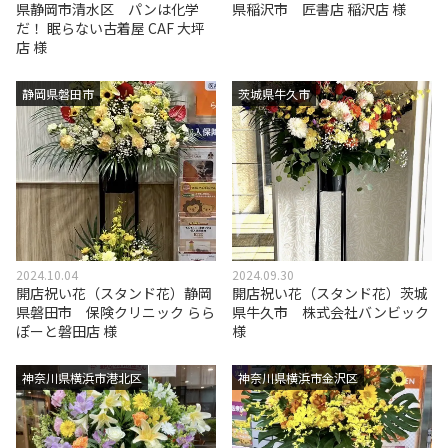
県静岡市清水区 パンは化学
県稲沢市 匠書店 稲沢店 様
だ！ 眠らない古着屋 CAF 大坪
店 様
静岡県磐田市
茨城県牛久市
2024.10.04
2024.09.30
開店祝い花（スタンド花）静岡
開店祝い花（スタンド花）茨城
県磐田市 保険クリニック らら
県牛久市 株式会社バンビック
ぽーと磐田店 様
様
神奈川県横浜市港北区
神奈川県横浜市金沢区