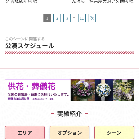
ク 吉塚駅前店 様
んぱら 名古屋大須アメ横店 様
…
1
2
3
11
次
このシーンに関連する
公演スケジュール
実績紹介
エリア
オプション
シーン