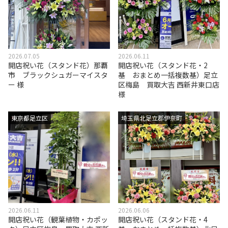
2026.07.05
2026.06.11
開店祝い花（スタンド花）那覇
開店祝い花（スタンド花・2
市 ブラックシュガーマイスタ
基 おまとめ一括複数基）足立
ー 様
区梅島 買取大吉 西新井東口店
様
東京都足立区
埼玉県北足立郡伊奈町
2026.06.11
2026.06.06
開店祝い花（観葉植物・カポッ
開店祝い花（スタンド花・4