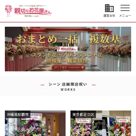
business
運営会社
メニュー
シーン
店舗開店祝い
WORKS
沖縄県那覇市
東京都足立区