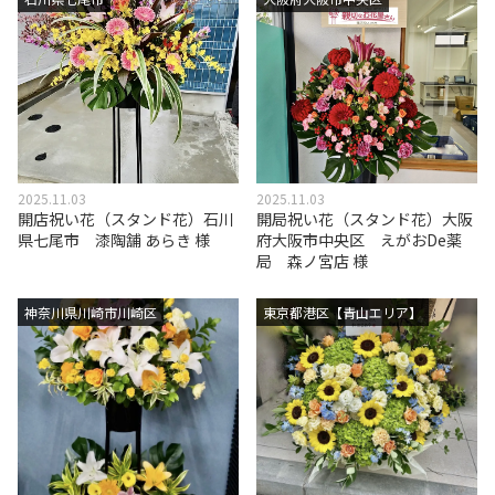
2025.11.03
2025.11.03
開店祝い花（スタンド花）石川
開局祝い花（スタンド花）大阪
県七尾市 漆陶舗 あらき 様
府大阪市中央区 えがおDe薬
局 森ノ宮店 様
神奈川県川崎市川崎区
東京都港区【青山エリア】