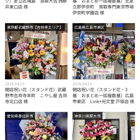
ク）足立区梅島 買取大吉 西新
基 おまとめ一括複数基）北足
井東口店 様
立郡伊奈町 買取専門東京市場
伊奈町学園店 様
東京都武蔵野市【吉祥寺エリア】
広島県広島市東区
2026.04.19
2026.04.19
開店祝い花（スタンド花）武蔵
開店祝い花（スタンド花・3
野市吉祥寺本町 こやし屋 吉祥
基 おまとめ一括複数基）広島
寺北口店 様
市東区 Link+光文堂 戸坂店 様
愛知県春日井市
神奈川県厚木市