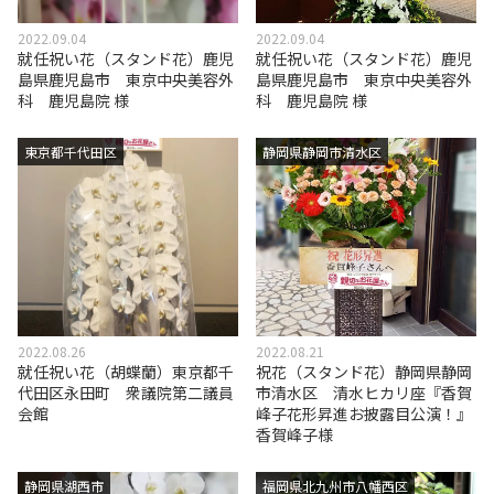
2022.09.04
2022.09.04
就任祝い花（スタンド花）鹿児
就任祝い花（スタンド花）鹿児
島県鹿児島市 東京中央美容外
島県鹿児島市 東京中央美容外
科 鹿児島院 様
科 鹿児島院 様
東京都千代田区
静岡県静岡市清水区
2022.08.26
2022.08.21
就任祝い花（胡蝶蘭）東京都千
祝花（スタンド花）静岡県静岡
代田区永田町 衆議院第二議員
市清水区 清水ヒカリ座『香賀
会館
峰子花形昇進お披露目公演！』
香賀峰子様
静岡県湖西市
福岡県北九州市八幡西区