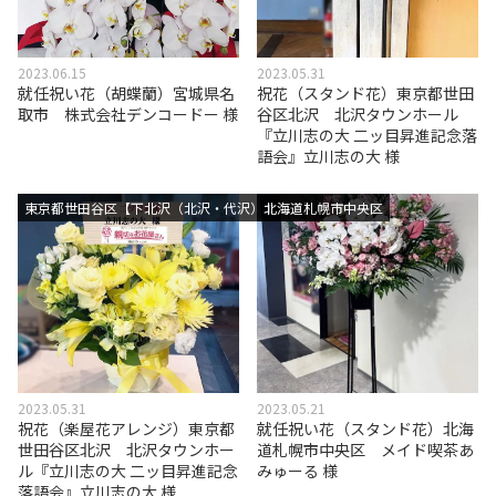
2023.06.15
2023.05.31
就任祝い花（胡蝶蘭）宮城県名
祝花（スタンド花）東京都世田
取市 株式会社デンコードー 様
谷区北沢 北沢タウンホール
『立川志の大 二ッ目昇進記念落
語会』立川志の大 様
東京都世田谷区【下北沢（北沢・代沢）エリア】
北海道札幌市中央区
2023.05.31
2023.05.21
祝花（楽屋花アレンジ）東京都
就任祝い花（スタンド花）北海
世田谷区北沢 北沢タウンホー
道札幌市中央区 メイド喫茶あ
ル『立川志の大 二ッ目昇進記念
みゅーる 様
落語会』立川志の大 様