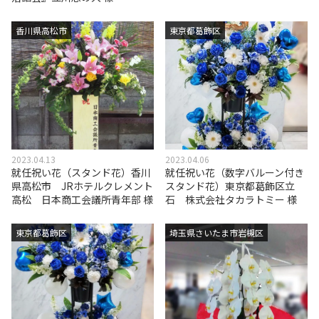
香川県高松市
東京都葛飾区
2023.04.13
2023.04.06
就任祝い花（スタンド花）香川
就任祝い花（数字バルーン付き
県高松市 JRホテルクレメント
スタンド花）東京都葛飾区立
高松 日本商工会議所青年部 様
石 株式会社タカラトミー 様
東京都葛飾区
埼玉県さいたま市岩槻区