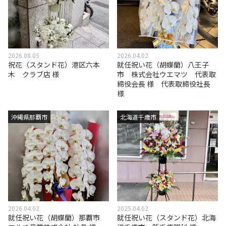
2026.08.05
2026.04.02
祝花（スタンド花）港区六本
就任祝い花（胡蝶蘭）八王子
木 クラブ店 様
市 株式会社ウエマツ 代表取
締役会長 様 代表取締役社長
様
沖縄県那覇市
北海道千歳市
2026.04.02
2025.04.02
就任祝い花（胡蝶蘭）那覇市
就任祝い花（スタンド花）北海