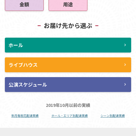
金額
用途
お届け先から選ぶ
ホール
chevron_right
ライブハウス
chevron_right
公演スケジュール
chevron_right
2019年10月以前の実績
年月毎祝花配達実績
ホール・エリア別配達実績
シーン別配達実績