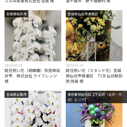
マルヰ産業株式会社 社長 様
道千歳市 新千歳眼科 様
奈良県桜井市
宮城県仙台市青葉区
2024.06.24
2024.02.10
就任祝い花（胡蝶蘭）奈良県桜
就任祝い花（スタンド花）宮城
井市 株式会社 ライフレンジ
県仙台市青葉区 TCB 仙台駅前
様
院 院長 様
宮城県名取市
東京都世田谷区【下北沢（北沢・代
沢）エリア】