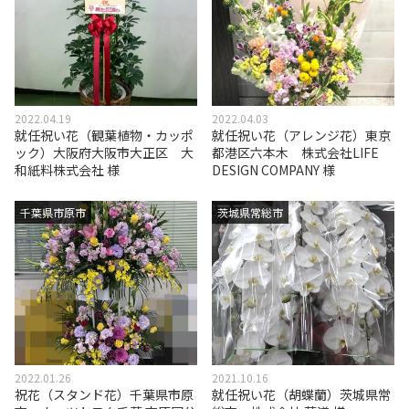
2022.04.19
2022.04.03
就任祝い花（観葉植物・カッポ
就任祝い花（アレンジ花）東京
ック）大阪府大阪市大正区 大
都港区六本木 株式会社LIFE
和紙料株式会社 様
DESIGN COMPANY 様
千葉県市原市
茨城県常総市
2022.01.26
2021.10.16
祝花（スタンド花）千葉県市原
就任祝い花（胡蝶蘭）茨城県常