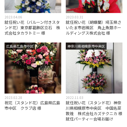
2023.04.06
2023.03.31
就任祝い花（バルーン付きスタ
就任祝い花（胡蝶蘭）埼玉県さ
ンド花）東京都葛飾区立石 株
いたま市岩槻区 角上魚類ホー
式会社タカラトミー 様
ルディングス株式会社 様
広島県広島市中区
神奈川県相模原市中央区
2023.02.28
2022.11.03
祝花（スタンド花）広島県広島
就任祝い花（スタンド花）神奈
市中区 クラブ店 様
川県相模原市中央区 中国名菜
敦煌 株式会社カズテクニカ 様
就任パーティー会場お届け