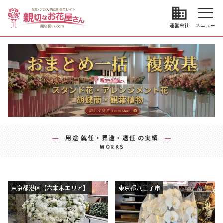
business
運営会社
メニュー
用途
就任・昇進・退任
の実績
WORKS
東京都港区【六本木エリア】
東京都八王子市