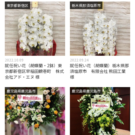
東京都新宿区
栃木県那須塩原市
2022.10.09
2022.09.24
就任祝い花（胡蝶蘭・2鉢）東
就任祝い花（胡蝶蘭）栃木県那
京都新宿区早稲田鶴巻町 株式
須塩原市 有限会社 熊田工業
会社アド・エヌ 様
様
鹿児島県鹿児島市
鹿児島県鹿児島市