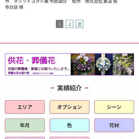
市 ネッツトヨタ千葉 市原国分
総市 株式会社 菓道 様
寺台店 様
1
2
次
実績紹介
エリア
オプション
シーン
年月
色
花材