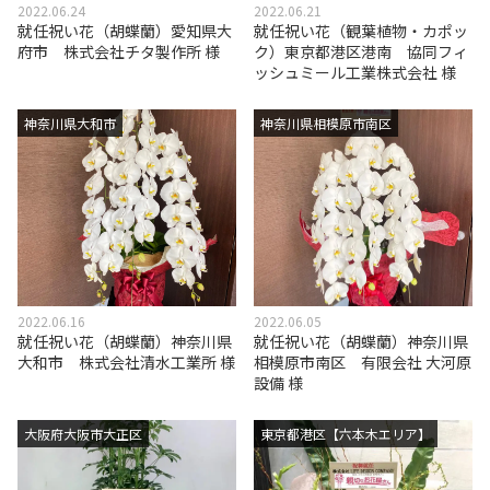
2022.06.24
2022.06.21
就任祝い花（胡蝶蘭）愛知県大
就任祝い花（観葉植物・カポッ
府市 株式会社チタ製作所 様
ク）東京都港区港南 協同フィ
ッシュミール工業株式会社 様
神奈川県大和市
神奈川県相模原市南区
2022.06.16
2022.06.05
就任祝い花（胡蝶蘭）神奈川県
就任祝い花（胡蝶蘭）神奈川県
大和市 株式会社清水工業所 様
相模原市南区 有限会社 大河原
設備 様
大阪府大阪市大正区
東京都港区【六本木エリア】