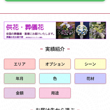
実績紹介
エリア
オプション
シーン
年月
色
花材
金額
用途
お届け先から選ぶ