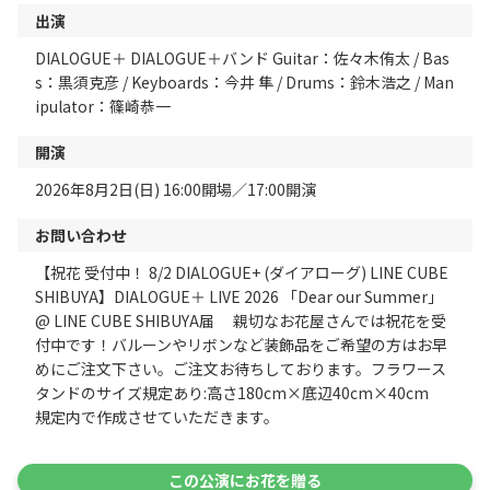
出演
DIALOGUE＋ DIALOGUE＋バンド Guitar：佐々木侑太 / Bas
s：黒須克彦 / Keyboards：今井 隼 / Drums：鈴木浩之 / Man
ipulator：篠崎恭一
開演
2026年8月2日(日) 16:00開場／17:00開演
お問い合わせ
【祝花 受付中！ 8/2 DIALOGUE+ (ダイアローグ) LINE CUBE
SHIBUYA】DIALOGUE＋ LIVE 2026 「Dear our Summer」
@ LINE CUBE SHIBUYA届 親切なお花屋さんでは祝花を受
付中です！バルーンやリボンなど装飾品をご希望の方はお早
めにご注文下さい。ご注文お待ちしております。フラワース
タンドのサイズ規定あり:高さ180cm×底辺40cm×40cm
規定内で作成させていただきます。
この公演にお花を贈る