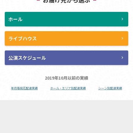
ホール
chevron_right
ライブハウス
chevron_right
公演スケジュール
chevron_right
2019年10月以前の実績
年月毎祝花配達実績
ホール・エリア別配達実績
シーン別配達実績