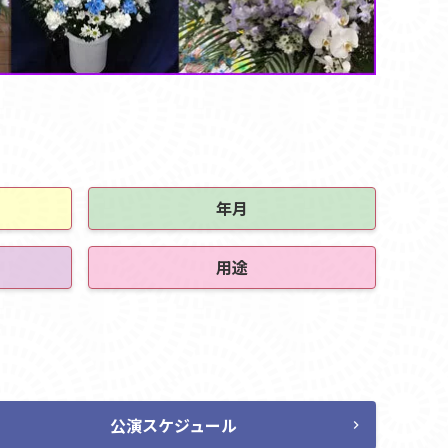
年月
用途
公演スケジュール
chevron_right