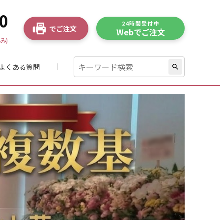
0
24時間受付中
でご注文
Webでご注文
み)
よくある質問
search