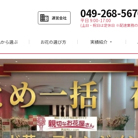
049-268-567
business
運営会社
平日 9:00-17:00
(土日・祝日は定休日 ※配達業務の
品から選ぶ
お花の選び方
実績紹介
arrow_drop_down