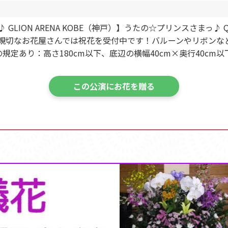
ION ARENA KOBE（神戸）】うたの☆プリンスさまっ♪ QUARTET
神戸） 親切なお花屋さんでは祝花を受付中です！バルーンやリボ
定あり：高さ180cm以下、底辺の横幅40cm×奥行40cm
この公演にお花を贈る