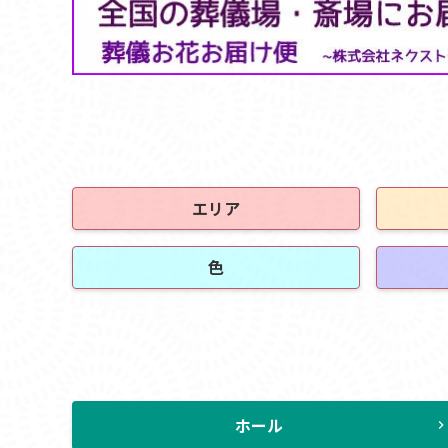
エリア
色
ホール
chevron_rig