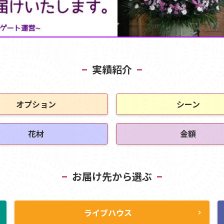
実績紹介
オプション
シーン
花材
金額
お届け先から選ぶ
ライブハウス
ht
chevron_right