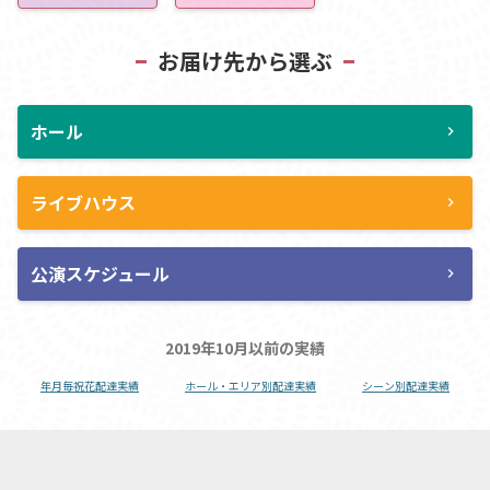
お届け先から選ぶ
ホール
chevron_right
ライブハウス
chevron_right
公演スケジュール
chevron_right
2019年10月以前の実績
年月毎祝花配達実績
ホール・エリア別配達実績
シーン別配達実績