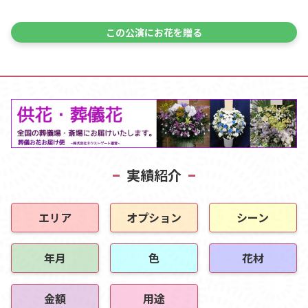
この公演にお花を贈る
実績紹介
エリア
オプション
シーン
年月
色
花材
金額
用途