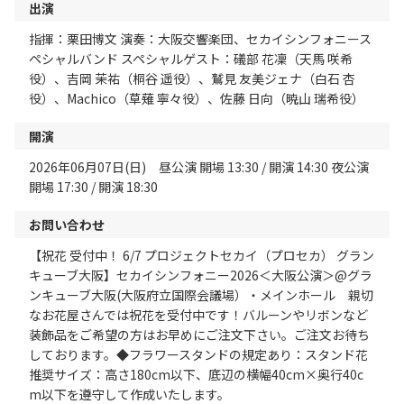
出演
指揮：栗田博文 演奏：大阪交響楽団、セカイシンフォニース
ペシャルバンド スペシャルゲスト：礒部 花凜（天馬 咲希
役）、吉岡 茉祐（桐谷 遥役）、鷲見 友美ジェナ（白石 杏
役）、Machico（草薙 寧々役）、佐藤 日向（暁山 瑞希役）
開演
2026年06月07日(日) 昼公演 開場 13:30 / 開演 14:30 夜公演
開場 17:30 / 開演 18:30
お問い合わせ
【祝花 受付中！ 6/7 プロジェクトセカイ（プロセカ） グラン
キューブ大阪】セカイシンフォニー2026＜大阪公演＞@グラ
ンキューブ大阪(大阪府立国際会議場）・メインホール 親切
なお花屋さんでは祝花を受付中です！バルーンやリボンなど
装飾品をご希望の方はお早めにご注文下さい。ご注文お待ち
しております。◆フラワースタンドの規定あり：スタンド花
推奨サイズ：高さ180cm以下、底辺の横幅40cm×奥行40c
m以下を遵守して作成いたします。