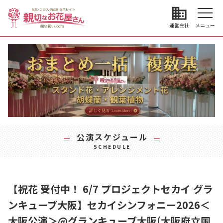
business
運営会社
メニュー
公演スケジュール
SCHEDULE
【祝花 受付中！ 6/7 プロジェクトセカイ グラ
ンキューブ大阪】セカイシンフォニー2026＜
大阪公演＞@グランキューブ大阪(大阪府立国