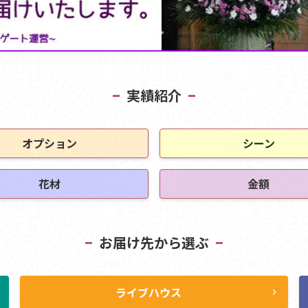
実績紹介
オプション
シーン
花材
金額
お届け先から選ぶ
ライブハウス
ht
chevron_right