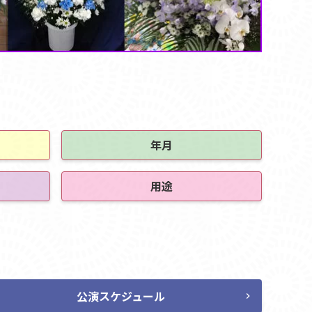
年月
用途
公演スケジュール
chevron_right