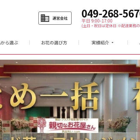
049-268-567
business
運営会社
平日 9:00-17:00
(土日・祝日は定休日 ※配達業務の
品から選ぶ
お花の選び方
実績紹介
arrow_drop_down