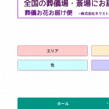
エリア
色
ホール
chevron_rig