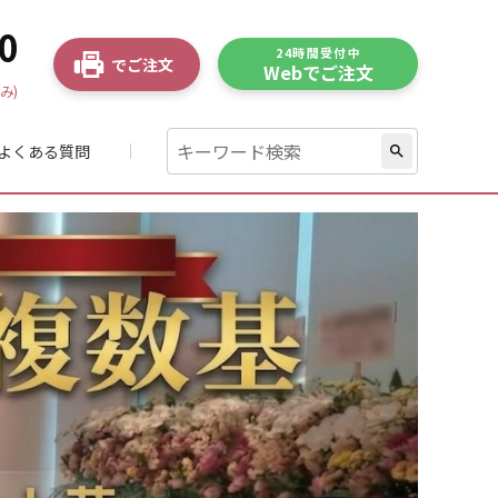
0
24時間受付中
でご注文
Webでご注文
み)
よくある質問
search