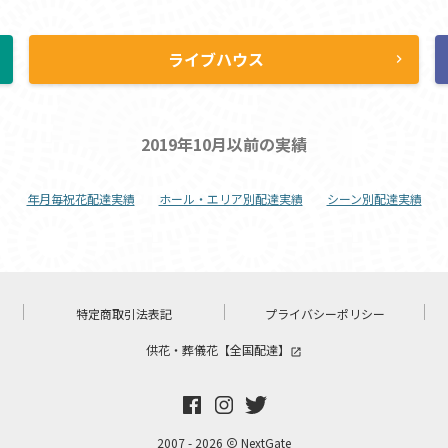
ライブハウス
ht
chevron_right
2019年10月以前の実績
年月毎祝花配達実績
ホール・エリア別配達実績
シーン別配達実績
特定商取引法表記
プライバシーポリシー
供花・葬儀花【全国配達】
launch
2007 - 2026
NextGate
copyright