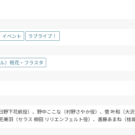
・イベント
ラブライブ！
ール）祝花・フラスタ
日野下花帆役）、野中ここな（村野さやか役）、菅 叶和（大沢
宅美羽（セラス 柳田 リリエンフェルト役）、進藤あまね（桂城