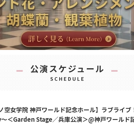
公演スケジュール
SCHEDULE
イブ！蓮ノ空女学院 神戸ワールド記念ホール】ラブラ
den Party～＜Garden Stage／兵庫公演＞@