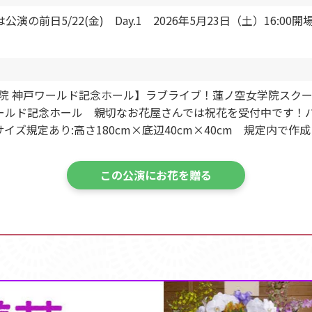
/22(金) Day.1 2026年5月23日（土）16:00開場／17:
院 神戸ワールド記念ホール】ラブライブ！蓮ノ空女学院スクールアイドルク
公演＞@神戸ワールド記念ホール 親切なお花屋さんでは祝花を受付中
ズ規定あり:高さ180cm×底辺40cm×40cm 規定内で作
この公演にお花を贈る