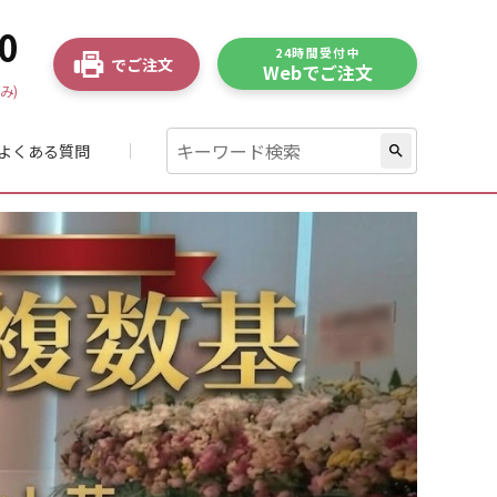
0
24時間受付中
でご注文
Webでご注文
み)
よくある質問
search