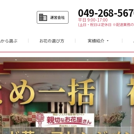
049-268-567
business
運営会社
平日 9:00-17:00
(土日・祝日は定休日 ※配達業務の
品から選ぶ
お花の選び方
実績紹介
arrow_drop_down