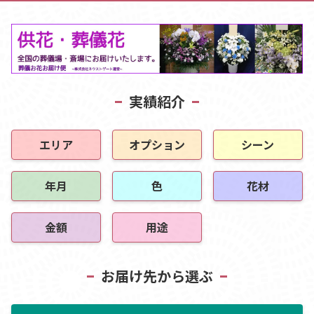
実績紹介
エリア
オプション
シーン
年月
色
花材
金額
用途
お届け先から選ぶ