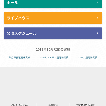
ホール
chevron_right
ライブハウス
chevron_right
公演スケジュール
chevron_right
2019年10月以前の実績
年月毎祝花配達実績
ホール・エリア別配達実績
シーン別配達実績
ブログ（コラム）
運営会社
特定商取引法表記