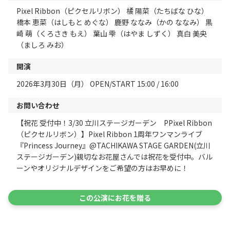
Pixel Ribbon（ピクセルリボン） 橘 陽菜（たちばな ひな）
橋本 恵菜（はしもと めぐな） 鹿野 ななみ（かの ななみ） 黒
崎 萌（くろさき もえ） 葉山 雫（はやま しずく） 真白 美央
（ましろ みお）
開演
2026年3月30日（月） OPEN/START 15:00 / 16:00
お問い合わせ
【祝花 受付中！3/30 立川ステージガーデン PPixel Ribbon
（ピクセルリボン）】Pixel Ribbon 1周年ワンマンライブ
『Princess Journey』@TACHIKAWA STAGE GARDEN(立川
ステージガーデン)親切なお花屋さんでは祝花を受付中。バル
ーンやオリジナルデザインをご希望の方はお早めに！
この公演にお花を贈る