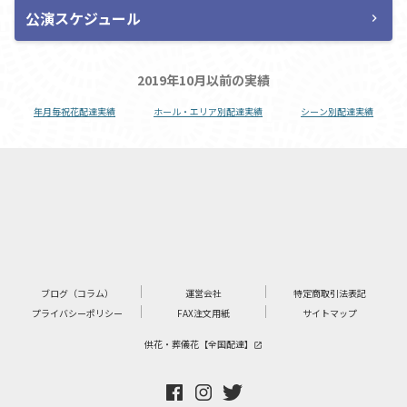
公演スケジュール
chevron_right
2019年10月以前の実績
年月毎祝花配達実績
ホール・エリア別配達実績
シーン別配達実績
ブログ（コラム）
運営会社
特定商取引法表記
プライバシーポリシー
FAX注文用紙
サイトマップ
供花・葬儀花【全国配達】
launch