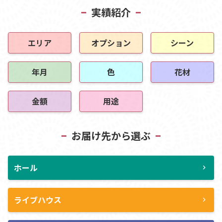
実績紹介
エリア
オプション
シーン
年月
色
花材
金額
用途
お届け先から選ぶ
ホール
chevron_right
ライブハウス
chevron_right