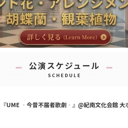
公演スケジュール
SCHEDULE
会館】『UME ‐今昔不届者歌劇‐』@紀南文化会館 