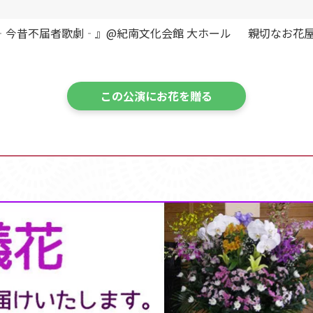
『UME ‐今昔不届者歌劇‐』@紀南文化会館 大ホール 親切な
この公演にお花を贈る