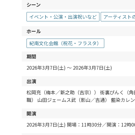
シーン
イベント・公演・出演祝いなど
アーティスト
ホール
紀南文化会館（祝花・フラスタ）
期間
2026年3月7日(土) 〜 2026年3月7日(土)
出演
松岡充（梅本／新之助（吉宗）） 街裏ぴんく（角田
職） 山田ジェームス武（影山／吉通） 藍染カレ
開演
2026年3月7日(土) 開場：11時30分／開演：12時0