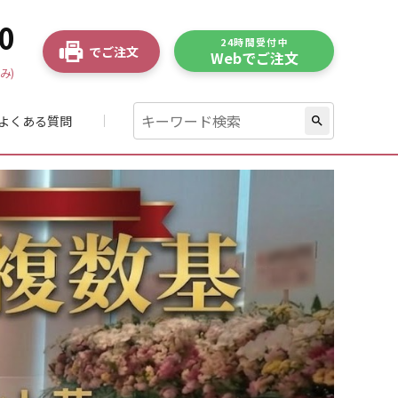
0
24時間受付中
でご注文
Webでご注文
み)
よくある質問
search