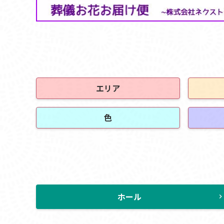
エリア
色
ホール
chevron_rig