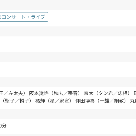
のコンサート・ライブ
／左太夫） 阪本奨悟（秋広／宗春） 雷太（タン君／忠相） Be
ン（聖子／輔子） 橘輝（星／家宣） 仲田博喜（一雄／綱教） 
0分