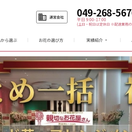
049-268-567
business
運営会社
平日 9:00-17:00
(土日・祝日は定休日 ※配達業務の
品から選ぶ
お花の選び方
実績紹介
arrow_drop_down