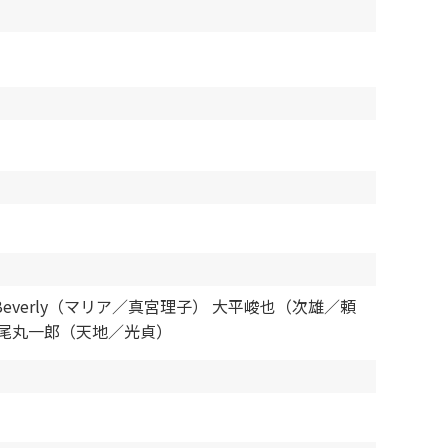
verly（マリア／真宮理子） 大平峻也（次雄／頼
丸尾丸一郎（天地／光貞）