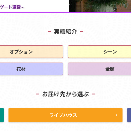
実績紹介
オプション
シーン
花材
金額
お届け先から選ぶ
ライブハウス
ht
chevron_right