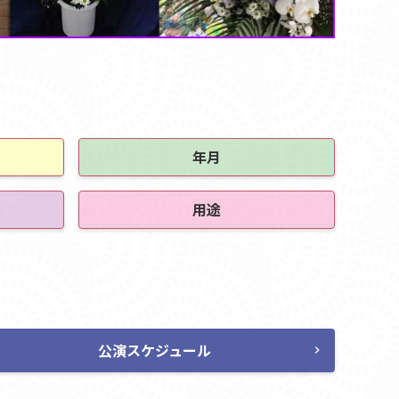
年月
用途
公演スケジュール
chevron_right