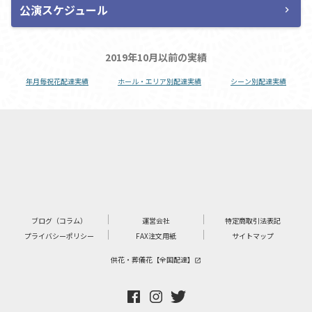
公演スケジュール
chevron_right
2019年10月以前の実績
年月毎祝花配達実績
ホール・エリア別配達実績
シーン別配達実績
ブログ（コラム）
運営会社
特定商取引法表記
プライバシーポリシー
FAX注文用紙
サイトマップ
供花・葬儀花【全国配達】
launch