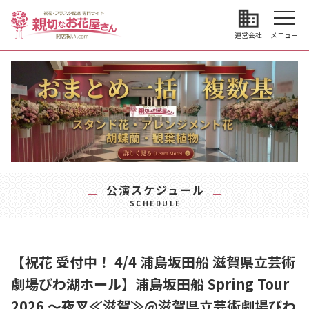
business
運営会社
メニュー
公演スケジュール
SCHEDULE
【祝花 受付中！ 4/4 浦島坂田船 滋賀県立芸術
劇場びわ湖ホール】浦島坂田船 Spring Tour
2026 ～夜叉≪滋賀≫@滋賀県立芸術劇場びわ