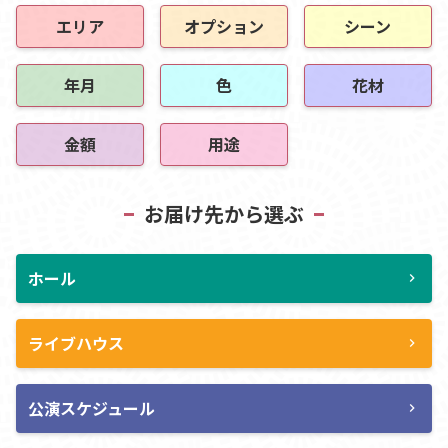
エリア
オプション
シーン
年月
色
花材
金額
用途
お届け先から選ぶ
ホール
chevron_right
ライブハウス
chevron_right
公演スケジュール
chevron_right