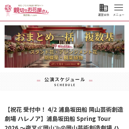
business
運営会社
メニュー
公演スケジュール
SCHEDULE
【祝花 受付中！ 4/2 浦島坂田船 岡山芸術創造
劇場 ハレノア】浦島坂田船 Spring Tour
2026 ～夜叉≪岡山≫@岡山芸術創造劇場 ハ