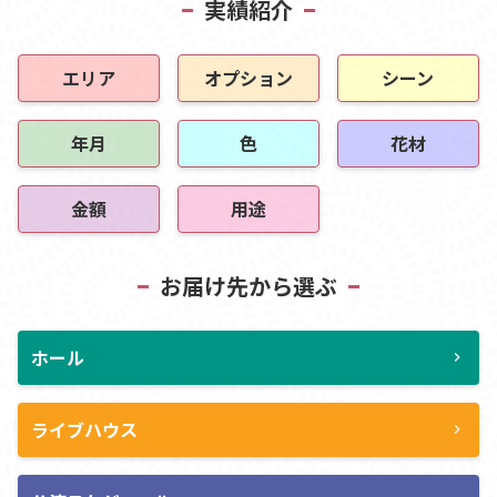
実績紹介
エリア
オプション
シーン
年月
色
花材
金額
用途
お届け先から選ぶ
ホール
chevron_right
ライブハウス
chevron_right