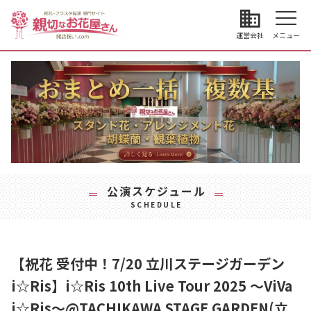
business
運営会社
メニュー
公演スケジュール
SCHEDULE
【祝花 受付中！7/20 立川ステージガーデン
i☆Ris】i☆Ris 10th Live Tour 2025 ～ViVa
i☆Ris～@TACHIKAWA STAGE GARDEN(立