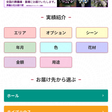
実績紹介
エリア
オプション
シーン
年月
色
花材
金額
用途
お届け先から選ぶ
ホール
chevron_right
ライブハウス
chevron_right