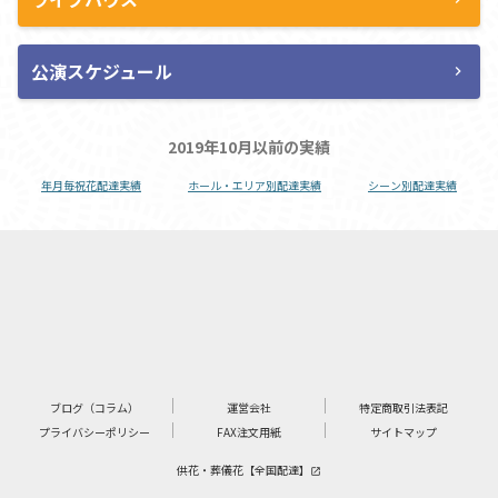
公演スケジュール
chevron_right
2019年10月以前の実績
年月毎祝花配達実績
ホール・エリア別配達実績
シーン別配達実績
ブログ（コラム）
運営会社
特定商取引法表記
プライバシーポリシー
FAX注文用紙
サイトマップ
供花・葬儀花【全国配達】
launch