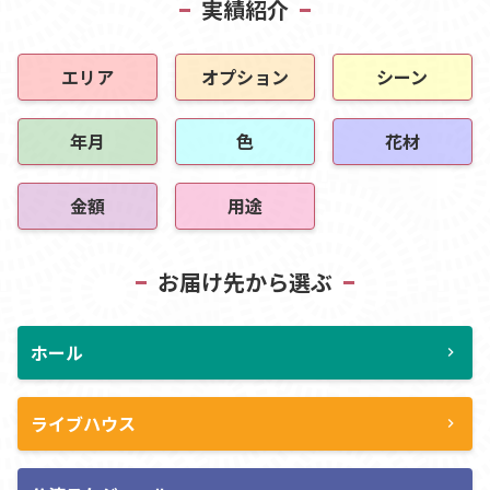
実績紹介
エリア
オプション
シーン
年月
色
花材
金額
用途
お届け先から選ぶ
ホール
chevron_right
ライブハウス
chevron_right