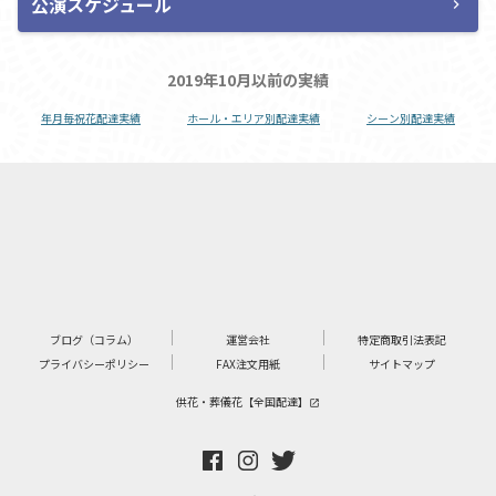
公演スケジュール
chevron_right
2019年10月以前の実績
年月毎祝花配達実績
ホール・エリア別配達実績
シーン別配達実績
ブログ（コラム）
運営会社
特定商取引法表記
プライバシーポリシー
FAX注文用紙
サイトマップ
供花・葬儀花【全国配達】
launch