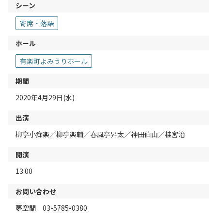
シーン
寄席・落語
ホール
有楽町よみうりホール
期間
2020年4月29日(水)
出演
柳亭小痴楽／柳亭楽輔／春風亭昇太／神田伯山／桂宮治
開演
13:00
お問い合わせ
夢空間 03-5785-0380