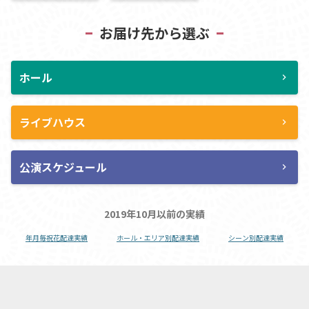
お届け先から選ぶ
ホール
chevron_right
ライブハウス
chevron_right
公演スケジュール
chevron_right
2019年10月以前の実績
年月毎祝花配達実績
ホール・エリア別配達実績
シーン別配達実績