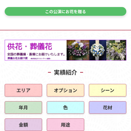
この公演にお花を贈る
実績紹介
エリア
オプション
シーン
年月
色
花材
金額
用途