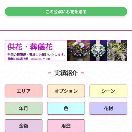
この公演にお花を贈る
実績紹介
エリア
オプション
シーン
年月
色
花材
金額
用途