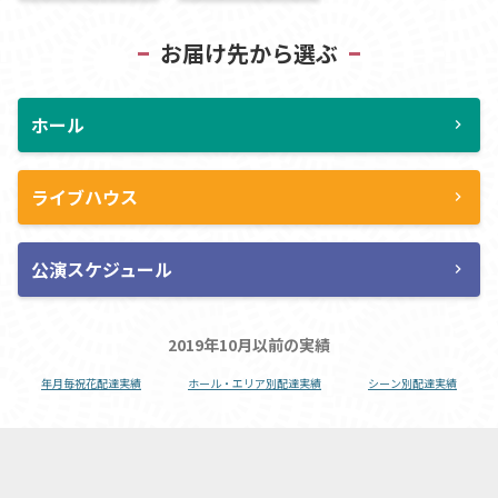
お届け先から選ぶ
ホール
chevron_right
ライブハウス
chevron_right
公演スケジュール
chevron_right
2019年10月以前の実績
年月毎祝花配達実績
ホール・エリア別配達実績
シーン別配達実績