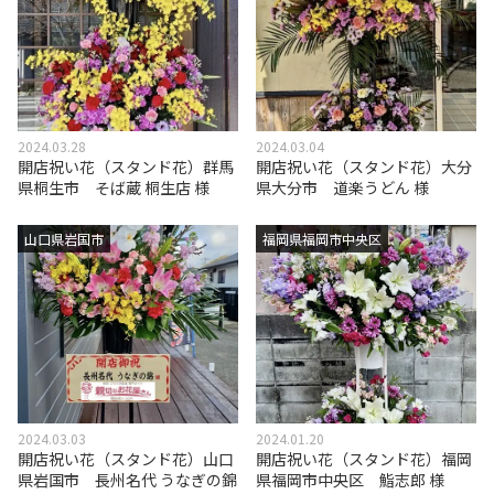
2024.03.28
2024.03.04
開店祝い花（スタンド花）群馬
開店祝い花（スタンド花）大分
県桐生市 そば蔵 桐生店 様
県大分市 道楽うどん 様
山口県岩国市
福岡県福岡市中央区
2024.03.03
2024.01.20
開店祝い花（スタンド花）山口
開店祝い花（スタンド花）福岡
県岩国市 長州名代 うなぎの錦
県福岡市中央区 鮨志郎 様