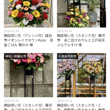
2026.07.18
2026.05.03
開店祝い花（アレンジ花）越谷
開店祝い花（スタンド花）藤沢
市イオンレイクタウンKaze 羽
市 あご出汁おでんと江戸前天
釜ごはん 穂のか 様
ぷらでんすけ 様
神奈川県藤沢市
千葉県市原市
2026.05.03
2026.03.21
開店祝い花（スタンド花）藤沢
開店祝い花（スタンド花・2
市 あご出汁おでんと江戸前天
基 複数基一括おまとめ）市原