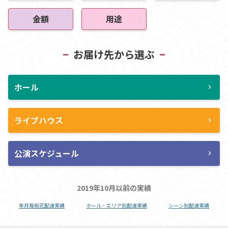
金額
用途
お届け先から選ぶ
ホール
chevron_right
ライブハウス
chevron_right
公演スケジュール
chevron_right
2019年10月以前の実績
年月毎祝花配達実績
ホール・エリア別配達実績
シーン別配達実績