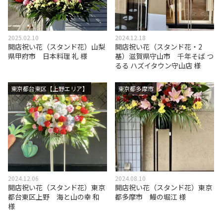
2025.02.10
2024.12.18
開店祝い花（スタンド花）山梨
開店祝い花（スタンド花・2
県甲府市 日本料理 礼 様
基）滋賀県守山市 千年そば つ
るる ハズイタウン守山店 様
東京都台東区【上野エリア】
東京都多摩市
2024.12.06
2024.08.10
開店祝い花（スタンド花）東京
開店祝い花（スタンド花）東京
都台東区上野 海と山の幸 和
都多摩市 鰻の堀江 様
様