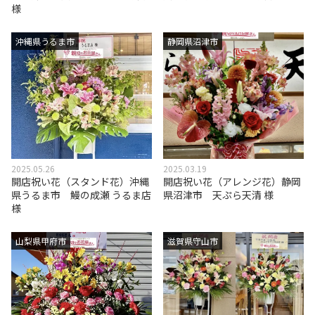
様
沖縄県うるま市
静岡県沼津市
2025.05.26
2025.03.19
開店祝い花（スタンド花）沖縄
開店祝い花（アレンジ花）静岡
県うるま市 鰻の成瀬 うるま店
県沼津市 天ぷら天清 様
様
山梨県甲府市
滋賀県守山市