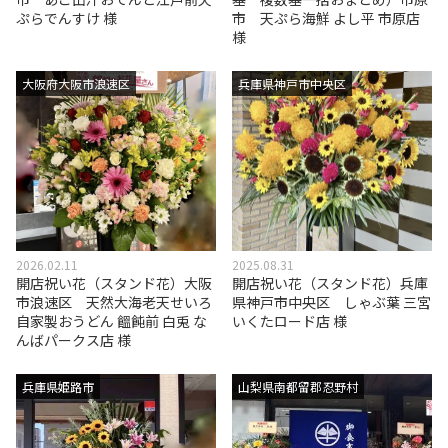
ぷらでんすけ 様
市 天ぷら海鮮 よし平 市原店
様
大阪府大阪市浪速区
兵庫県神戸市中央区
2026.02.11
2025.08.31
開店祝い花（スタンド花）大阪
開店祝い花（スタンド花）兵庫
市浪速区 天然大海老天せいろ
県神戸市中央区 しゃぶ葉 三宮
自家製おうどん 饂飩前 白兎 な
いくたロード店 様
んばパークス店 様
兵庫県姫路市
山梨県南都留郡忍野村