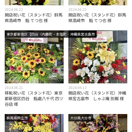
2024.06.22
2024.06.22
開店祝い花（スタンド花）群馬
開店祝い花（スタンド花）群馬
県高崎市 鮨 てつ也 様
県高崎市 鮨 てつ也 様
東京都新宿区【四谷（内藤町・本塩町・舟町）エリア】
沖縄県宮古島市
2024.06.21
2024.06.13
移転祝い花（スタンド花）東京
開店祝い花（スタンド花）沖縄
都新宿区四谷 鮨處八千代 四ツ
県宮古島市 しゃぶ庵 別館 様
谷店 様
群馬県桐生市
大分県大分市