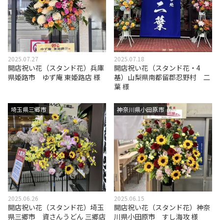
2025.07.27
2025.07.18
開店祝い花（スタンド花）兵庫
開店祝い花（スタンド花・4
県姫路市 ゆず庵 東姫路店 様
基）山梨県南都留郡忍野村 二
葉 様
埼玉県三郷市
神奈川県小田原市
2025.06.26
2025.06.15
開店祝い花（スタンド花）埼玉
開店祝い花（スタンド花）神奈
県三郷市 資さんうどん 三郷店
川県小田原市 すし海攻 様