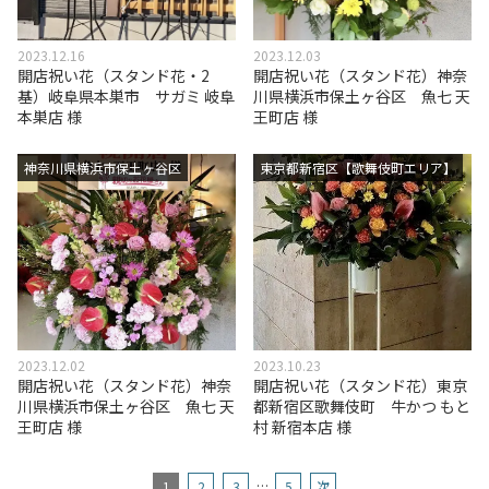
2023.12.16
2023.12.03
開店祝い花（スタンド花・2
開店祝い花（スタンド花）神奈
基）岐阜県本巣市 サガミ 岐阜
川県横浜市保土ヶ谷区 魚七 天
本巣店 様
王町店 様
神奈川県横浜市保土ヶ谷区
東京都新宿区【歌舞伎町エリア】
2023.12.02
2023.10.23
開店祝い花（スタンド花）神奈
開店祝い花（スタンド花）東京
川県横浜市保土ヶ谷区 魚七 天
都新宿区歌舞伎町 牛かつ もと
王町店 様
村 新宿本店 様
…
1
2
3
5
次