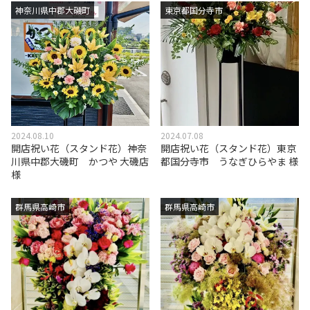
神奈川県中郡大磯町
東京都国分寺市
2024.08.10
2024.07.08
開店祝い花（スタンド花）神奈
開店祝い花（スタンド花）東京
川県中郡大磯町 かつや 大磯店
都国分寺市 うなぎひらやま 様
様
群馬県高崎市
群馬県高崎市