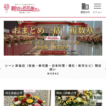
business
運営会社
メニュー
シーン
飲食店（和食・寿司屋・日本料理・懐石・割烹など）開店
祝い
WORKS
埼玉県越谷市
神奈川県藤沢市