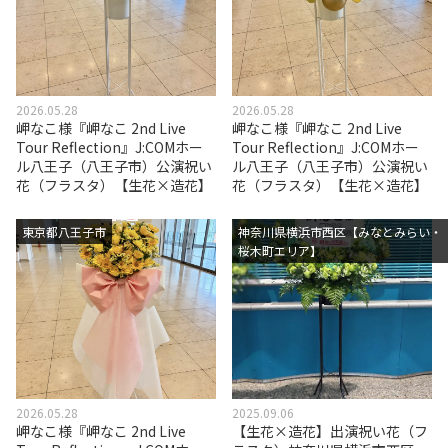
2026.05.28
2026.05.28
岬なこ様『岬なこ 2nd Live
岬なこ様『岬なこ 2nd Live
Tour Reflection』J:COMホー
Tour Reflection』J:COMホー
ル八王子（八王子市）公演祝い
ル八王子（八王子市）公演祝い
花（フラスタ）【生花×造花】
花（フラスタ）【生花×造花】
東京都八王子市
神奈川県横浜市西区【みなとみらい・
桜木町エリア】
2026.05.28
2025.09.06
岬なこ様『岬なこ 2nd Live
【生花×造花】出演祝い花（フ