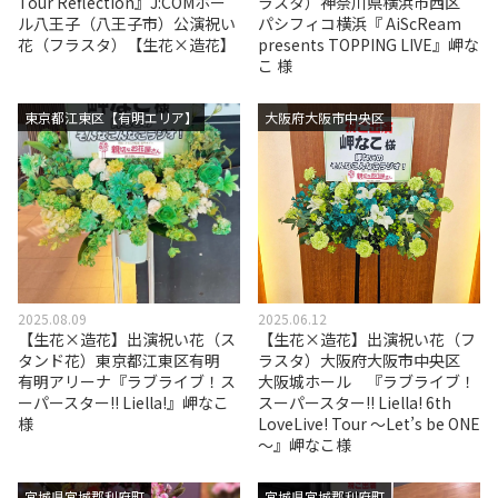
Tour Reflection』J:COMホー
ラスタ）神奈川県横浜市西区
ル八王子（八王子市）公演祝い
パシフィコ横浜『 AiScReam
花（フラスタ）【生花×造花】
presents TOPPING LIVE』岬な
こ 様
東京都江東区【有明エリア】
大阪府大阪市中央区
2025.08.09
2025.06.12
【生花×造花】出演祝い花（ス
【生花×造花】出演祝い花（フ
タンド花）東京都江東区有明
ラスタ）大阪府大阪市中央区
有明アリーナ『ラブライブ！ス
大阪城ホール 『ラブライブ！
ーパースター!! Liella!』岬なこ
スーパースター!! Liella! 6th
様
LoveLive! Tour ～Let’s be ONE
～』岬なこ様
宮城県宮城郡利府町
宮城県宮城郡利府町