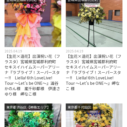
2025.04.19
2025.04.19
【生花×造花】出演祝い花（フ
【生花×造花】出演祝い花（フ
ラスタ）宮城県宮城郡利府町
ラスタ）宮城県宮城郡利府町
セキスイハイムスーパーアリー
セキスイハイムスーパーアリー
ナ『ラブライブ！スーパースタ
ナ『ラブライブ！スーパースタ
ー!! Liella! 6th LoveLive!
ー!! Liella! 6th LoveLive!
Tour ～Let’s be ONE～』澁谷
Tour ～Let’s be ONE～』岬な
かのん様 嵐千砂都様 伊達さ
こ 様
ゆり様 岬なこ様
東京都渋谷区【神南エリア】
東京都千代田区