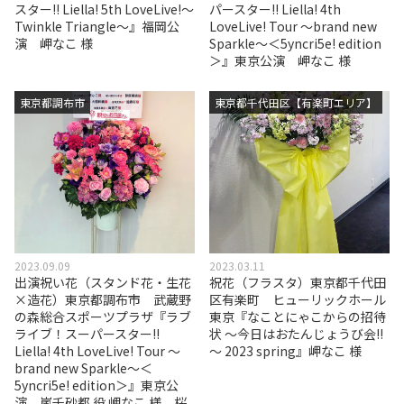
スター!! Liella! 5th LoveLive!～
パースター!! Liella! 4th
Twinkle Triangle～』福岡公
LoveLive! Tour ～brand new
演 岬なこ 様
Sparkle～＜5yncri5e! edition
＞』東京公演 岬なこ 様
東京都調布市
東京都千代田区【有楽町エリア】
2023.09.09
2023.03.11
出演祝い花（スタンド花・生花
祝花（フラスタ）東京都千代田
×造花）東京都調布市 武蔵野
区有楽町 ヒューリックホール
の森総合スポーツプラザ『ラブ
東京『なことにゃこからの招待
ライブ！スーパースター!!
状 ～今日はおたんじょうび会!!
Liella! 4th LoveLive! Tour ～
～ 2023 spring』岬なこ 様
brand new Sparkle～＜
5yncri5e! edition＞』東京公
演 嵐千砂都 役 岬なこ 様 桜