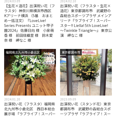
2024.03.09
2024.02.10
【生花×造花】出演祝い花（フ
出演祝い花（フラスタ・生花×
ラスタ）神奈川県横浜市西区
造花）東京都調布市 武蔵野の
Kアリーナ横浜 （5基 おまと
森総合スポーツプラザ メインア
め一括注文）『LoveLive!
リーナ『ラブライブ！スーパー
Series Presents ユニット甲子
スター!! Liella! 5th LoveLive!
園2024』 佐藤日向 様 小泉萌
～Twinkle Triangle～』 東京公
香 様 前田佳織里 様 鈴木愛
演 岬なこ 様
奈 様 岬なこ 様
福岡県北九州市小倉北区
東京都調布市
2024.01.20
2023.09.09
出演祝い花（フラスタ）福岡県
出演祝い花（スタンド花）東京
北九州市小倉北区 西日本総合
都調布市 武蔵野の森総合スポ
展示場 『ラブライブ！スーパー
ーツプラザ『ラブライブ！スー