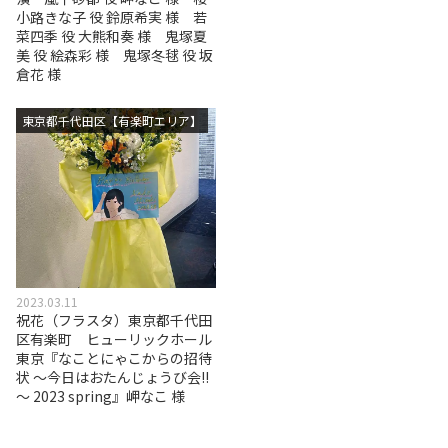
小路きな子 役 鈴原希実 様 若
菜四季 役 大熊和奏 様 鬼塚夏
美 役 絵森彩 様 鬼塚冬毬 役 坂
倉花 様
東京都千代田区【有楽町エリア】
2023.03.11
祝花（フラスタ）東京都千代田
区有楽町 ヒューリックホール
東京『なことにゃこからの招待
状 ～今日はおたんじょうび会!!
～ 2023 spring』岬なこ 様