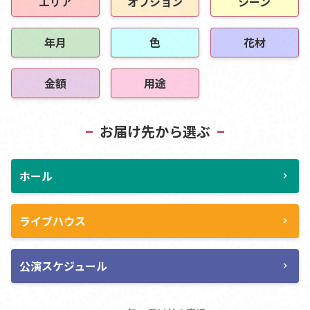
エリア
オプション
シーン
年月
色
花材
金額
用途
お届け先から選ぶ
ホール
chevron_right
ライブハウス
chevron_right
公演スケジュール
chevron_right