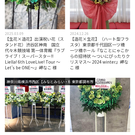
2025.03.09
2024.12.26
【生花×造花】出演祝い花（ス
【造花×生花】（ハート型フラ
タンド花）渋谷区神南 国立
スタ）東京都千代田区一ツ橋
代々木競技場 第一体育館『ラブ
一ツ橋ホール『なことにゃこか
ライブ！スーパースター!!
らの招待状 ～ついにぴったりク
Liella! 6th LoveLive! Tour ～
リスマス～ 2024 winter』岬な
Let’s be ONE～』岬なこ 様
こ 様
神奈川県横浜市西区【みなとみらい・桜木町エリア】
東京都調布市