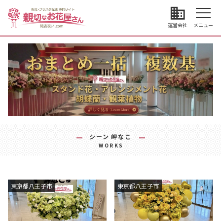
business
運営会社
メニュー
シーン
岬なこ
WORKS
東京都八王子市
東京都八王子市