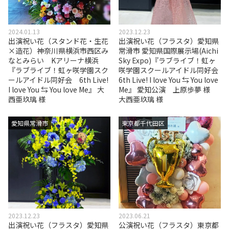
2024.01.13
2023.12.23
出演祝い花（スタンド花・生花
出演祝い花（フラスタ）愛知県
×造花）神奈川県横浜市西区み
常滑市 愛知県国際展示場(Aichi
なとみらい Kアリーナ横浜
Sky Expo)『ラブライブ！虹ヶ
『ラブライブ！虹ヶ咲学園スク
咲学園スクールアイドル同好会
ールアイドル同好会 6th Live!
6th Live! I love You ⇆ You love
I love You ⇆ You love Me』 大
Me』 愛知公演 上原歩夢 様
西亜玖璃 様
大西亜玖璃 様
愛知県常滑市
東京都千代田区
2023.12.23
2023.06.21
出演祝い花（フラスタ）愛知県
公演祝い花（フラスタ）東京都