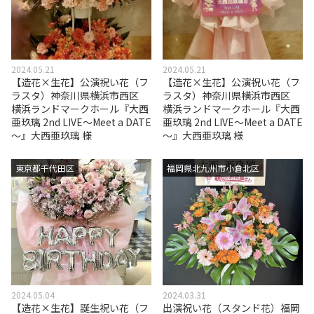
2024.05.21
2024.05.21
【造花×生花】公演祝い花（フ
【造花×生花】公演祝い花（フ
ラスタ）神奈川県横浜市西区
ラスタ）神奈川県横浜市西区
横浜ランドマークホール『大西
横浜ランドマークホール『大西
亜玖璃 2nd LIVE～Meet a DATE
亜玖璃 2nd LIVE～Meet a DATE
～』大西亜玖璃 様
～』大西亜玖璃 様
東京都千代田区
福岡県北九州市小倉北区
2024.05.04
2024.03.31
【造花×生花】誕生祝い花（フ
出演祝い花（スタンド花）福岡