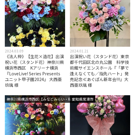
2024.03.09
2024.01.21
《法人枠》【生花×造花】出演
出演祝い花（スタンド花）東京
祝い花（スタンド花）神奈川県
都千代田区北の丸公園 科学技
横浜市西区 Kアリーナ横浜
術館サイエンスホール『「夢で
『LoveLive! Series Presents
逢えなくても／指先ハート」発
ユニット甲子園2024』 大西亜
売記念≪あぐぽん新年会!!!』大
玖璃 様
西亜玖璃 様
神奈川県横浜市西区【みなとみらい・桜木町エリア】
愛知県常滑市