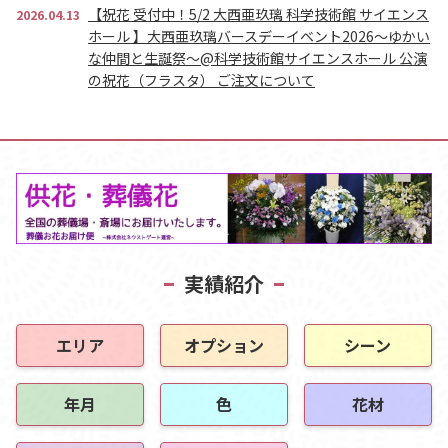
【祝花 受付中！5/2 大西亜玖璃 科学技術館 サイエンス
2026.04.13
ホール 】大西亜玖璃バースデーイベント2026～ゆかい
な仲間と生誕祭～@科学技術館サイエンスホール 公演
の祝花（フラスタ） ご注文について
実績紹介
エリア
オプション
シーン
年月
色
花材