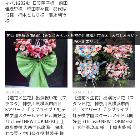
ィバル2024』日笠陽子様 前田
佳織里様 稗田寧々様 鈴代紗
弓様 楠木ともり様 豊永利行
様
神奈川県横浜市西区【みなとみらい・桜木町エリア】
神奈川県横浜市西区【みなとみらい・
桜木町エリア】
2024.10.19
2024.10.19
【造花×生花】出演祝い花（フ
【造花×生花】出演祝い花（ス
ラスタ）神奈川県横浜市西区
タンド花）神奈川県横浜市西
Kアリーナ『 ラブライブ！虹ヶ
区 Kアリーナ『 ラブライブ！
咲学園スクールアイドル同好会
虹ヶ咲学園スクールアイドル同
7th Live! NEW TOKIMEKI 』上
好会 7th Live! NEW TOKIMEKI
原歩夢役 大西亜玖璃 様 優木
』大西亜玖璃 様 上原歩夢 様
せつ菜・中川奈々役 林鼓子 様