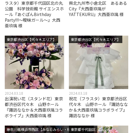
ラスタ）東京都千代田区北の丸
県北九州市小倉北区 あるある
公園 科学技術館 サイエンスホ
City『大西亜玖璃が
ール『あぐぽんBirthday
YATTEKURU』大西亜玖璃 様
Party!!!～曖昧ガール～』大西
亜玖璃 様
東京都渋谷区【代々木エリア】
東京都渋谷区【代々木エリア】
2024.03.18
2024.03.18
出演祝い花（スタンド花）東京
祝花（フラスタ）東京都渋谷区
都渋谷区代々木 山野ホール
代々木 山野ホール 『諏訪なな
『諏訪ななか＆大西亜玖璃コラ
か＆大西亜玖璃コラボライブ』
ボライブ』大西亜玖璃 様
諏訪ななか 様
神奈川県横浜市西区【みなとみらい・桜木町エリア】
東京都千代田区