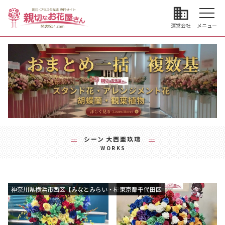
business
運営会社
メニュー
シーン
大西亜玖璃
WORKS
神奈川県横浜市西区【みなとみらい・桜木町エリア】
東京都千代田区