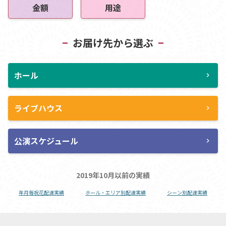
金額
用途
お届け先から選ぶ
ホール
chevron_right
ライブハウス
chevron_right
公演スケジュール
chevron_right
2019年10月以前の実績
年月毎祝花配達実績
ホール・エリア別配達実績
シーン別配達実績