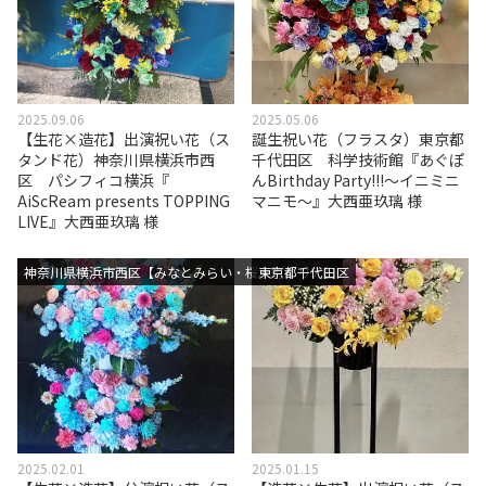
2025.09.06
2025.05.06
【生花×造花】出演祝い花（ス
誕生祝い花（フラスタ）東京都
タンド花）神奈川県横浜市西
千代田区 科学技術館『あぐぽ
区 パシフィコ横浜『
んBirthday Party!!!～イニミニ
AiScReam presents TOPPING
マニモ～』大西亜玖璃 様
LIVE』大西亜玖璃 様
神奈川県横浜市西区【みなとみらい・桜木町エリア】
東京都千代田区
2025.02.01
2025.01.15