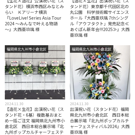
【生花×造花】公演祝い花（ス
【造花×生花】出演祝い花（ス
タンド花）横浜市西区みなとみ
タンド花）東京都千代田区北の
らい Ｋアリーナ横浜
丸公園 科学技術館サイエンス
『LoveLive! Series Asia Tour
ホール『大西亜玖璃 7thシング
2024 ～みんなで叶える物語
ル「アウフタクト」発売記念≪
～』大西亜玖璃 様
あぐぽん新年会!!!2025≫』大西
亜玖璃 様
福岡県北九州市小倉北区
福岡県北九州市小倉北区
2024.11.30
2024.11.30
【造花×生花】出演祝い花（ス
出演祝い花（スタンド花）福岡
タンド花・6基）複数基おまと
県北九州市小倉北区 西日本総
め一括ご注文 福岡県北九州市小
合展示場『北九州ポップカルチ
倉北区 西日本総合展示場『北
ャーフェスティバル2024』大西
九州ポップカルチャーフェステ
亜玖璃 様