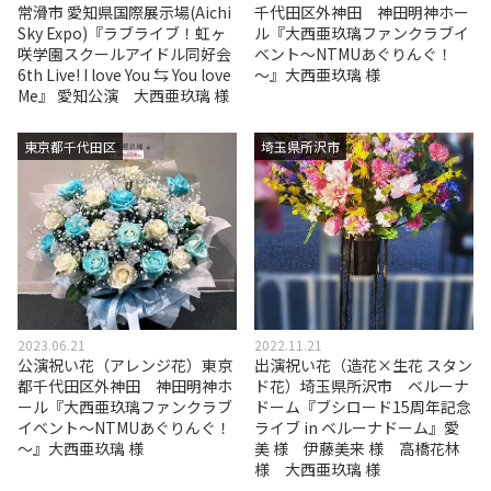
常滑市 愛知県国際展示場(Aichi
千代田区外神田 神田明神ホー
Sky Expo)『ラブライブ！虹ヶ
ル『大西亜玖璃ファンクラブイ
咲学園スクールアイドル同好会
ベント～NTMUあぐりんぐ！
6th Live! I love You ⇆ You love
～』大西亜玖璃 様
Me』 愛知公演 大西亜玖璃 様
東京都千代田区
埼玉県所沢市
2023.06.21
2022.11.21
公演祝い花（アレンジ花）東京
出演祝い花（造花×生花 スタン
都千代田区外神田 神田明神ホ
ド花）埼玉県所沢市 ベルーナ
ール『大西亜玖璃ファンクラブ
ドーム『ブシロード15周年記念
イベント～NTMUあぐりんぐ！
ライブ in ベルーナドーム』愛
～』大西亜玖璃 様
美 様 伊藤美来 様 高橋花林
様 大西亜玖璃 様