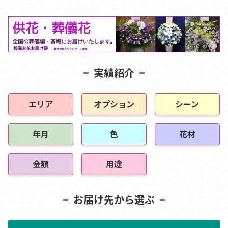
実績紹介
エリア
オプション
シーン
年月
色
花材
金額
用途
お届け先から選ぶ