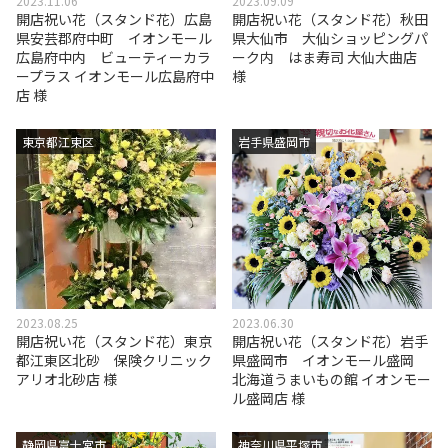
2023.11.06
2023.09.09
開店祝い花（スタンド花）広島
開店祝い花（スタンド花）秋田
県安芸郡府中町 イオンモール
県大仙市 大仙ショッピングパ
広島府中内 ビューティーカラ
ーク内 はま寿司 大仙大曲店
ープラス イオンモール広島府中
様
店 様
東京都江東区
岩手県盛岡市
2023.08.25
2023.06.30
開店祝い花（スタンド花）東京
開店祝い花（スタンド花）岩手
都江東区北砂 保険クリニック
県盛岡市 イオンモール盛岡
アリオ北砂店 様
北海道うまいもの館 イオンモー
ル盛岡店 様
静岡県富士宮市
神奈川県平塚市