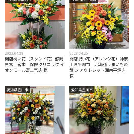
2023.04.28
2023.04.25
開店祝い花（スタンド花）静岡
開店祝い花（アレンジ花）神奈
県富士宮市 保険クリニック イ
川県平塚市 北海道うまいもの
オンモール富士宮店 様
館 ジ アウトレット湘南平塚店
様
愛知県豊川市
愛知県豊川市