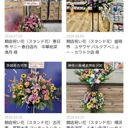
2026.07.05
2026.06.06
開店祝い花（スタンド花）春日
開店祝い花（スタンド花）盛岡
市 サニー春日店内 中華総菜
市 ユザワヤ パルクアベニュ
満月 様
ー・カワトク店 様
茨城県古河市
神奈川県横浜市金沢区
2026.05.28
2026.04.25
開店祝い花（スタンド花）古河
開店祝い花（スタンド花）横浜
市 買取大吉 マーケットシティ
市金沢区 イオン金沢シーサイ