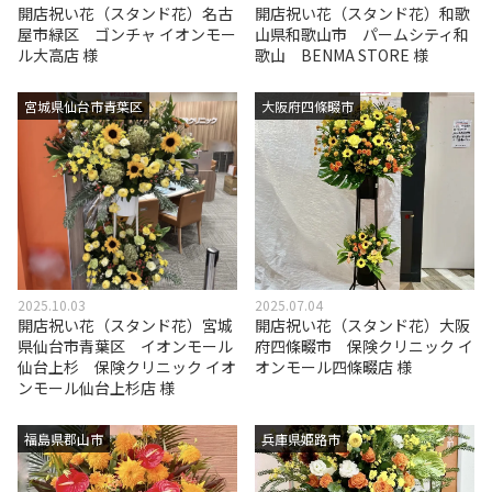
開店祝い花（スタンド花）名古
開店祝い花（スタンド花）和歌
屋市緑区 ゴンチャ イオンモー
山県和歌山市 パームシティ和
ル大高店 様
歌山 BENMA STORE 様
宮城県仙台市青葉区
大阪府四條畷市
2025.10.03
2025.07.04
開店祝い花（スタンド花）宮城
開店祝い花（スタンド花）大阪
県仙台市青葉区 イオンモール
府四條畷市 保険クリニック イ
仙台上杉 保険クリニック イオ
オンモール四條畷店 様
ンモール仙台上杉店 様
福島県郡山市
兵庫県姫路市