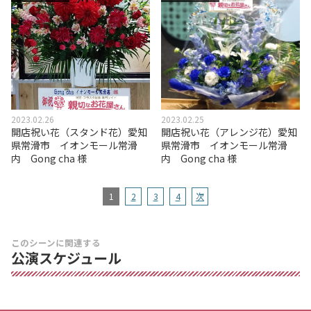
2023.02.26
2023.02.25
開店祝い花（スタンド花）愛知
開店祝い花（アレンジ花）愛知
県常滑市 イオンモール常滑
県常滑市 イオンモール常滑
内 Gong cha 様
内 Gong cha 様
1
2
3
4
次
このシーンに関連する
公演スケジュール