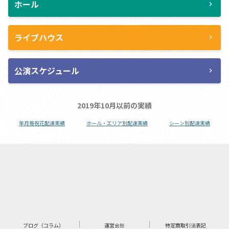
ホール
chevron_right
ライブハウス
chevron_right
公演スケジュール
chevron_right
2019年10月以前の実績
年月毎祝花配達実績
ホール・エリア別配達実績
シーン別配達実績
ブログ（コラム）
運営会社
特定商取引法表記