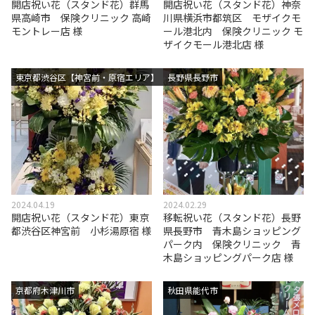
開店祝い花（スタンド花）群馬
開店祝い花（スタンド花）神奈
県高崎市 保険クリニック 高崎
川県横浜市都筑区 モザイクモ
モントレー店 様
ール港北内 保険クリニック モ
ザイクモール港北店 様
東京都渋谷区【神宮前・原宿エリア】
長野県長野市
2024.04.19
2024.02.29
開店祝い花（スタンド花）東京
移転祝い花（スタンド花）長野
都渋谷区神宮前 小杉湯原宿 様
県長野市 青木島ショッピング
パーク内 保険クリニック 青
木島ショッピングパーク店 様
京都府木津川市
秋田県能代市