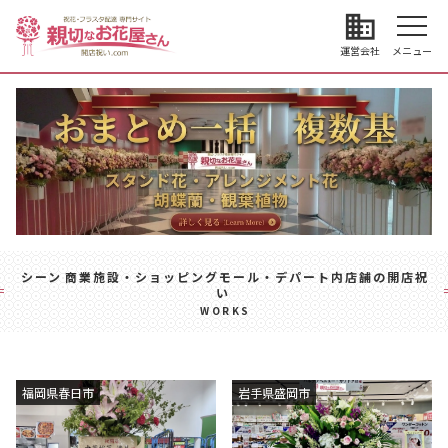
business
運営会社
メニュー
シーン
商業施設・ショッピングモール・デパート内店舗の開店祝
い
WORKS
福岡県春日市
岩手県盛岡市