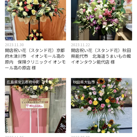
2023.11.30
2023.11.22
開店祝い花（スタンド花）京都
開店祝い花（スタンド花）秋田
府木津川市 イオンモール高の
県能代市 北海道うまいもの館
原内 保険クリニックイ オンモ
イオンタウン能代店 様
ール高の原店 様
広島県安芸郡府中町
秋田県大仙市