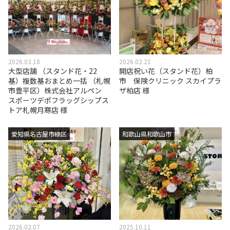
2026.03.18
2026.02.21
大型店舗 （スタンド花・22
開店祝い花（スタンド花）柏
基）複数基おまとめ一括 （札幌
市 保険クリニック スカイプラ
市豊平区）株式会社アルペン
ザ柏店 様
スポーツデポフラッグシップス
トア札幌月寒店 様
愛知県名古屋市緑区
和歌山県和歌山市
2026.02.07
2025.10.11