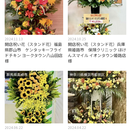
2024.11.13
2024.10.25
開店祝い花（スタンド花）福島
開店祝い花（スタンド花）兵庫
県郡山市 ケンタッキーフライ
県姫路市 保険クリニック ほけ
ドチキン ヨークタウン八山田店
んスマイル イオンタウン姫路店
様
様
群馬県高崎市
神奈川県横浜市都筑区
2024.06.22
2024.04.22