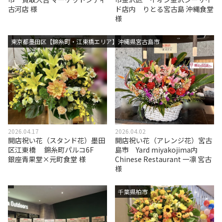
古河店 様
ド店内 りとる宮古島 沖縄食堂
様
東京都墨田区【錦糸町・江東橋エリア】
沖縄県宮古島市
2026.04.17
2026.04.02
開店祝い花（スタンド花）墨田
開店祝い花（アレンジ花）宮古
区江東橋 錦糸町パルコ6F
島市 Yard miyakojima内
銀座青果堂×元町食堂 様
Chinese Restaurant 一凛 宮古
様
千葉県柏市