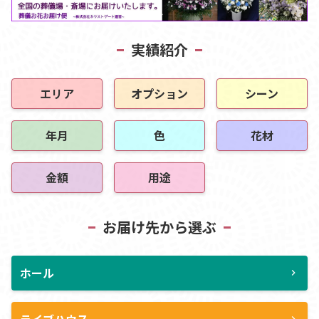
実績紹介
エリア
オプション
シーン
年月
色
花材
金額
用途
お届け先から選ぶ
ホール
chevron_right
ライブハウス
chevron_right