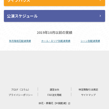
公演スケジュール
chevron_right
2019年10月以前の実績
年月毎祝花配達実績
ホール・エリア別配達実績
シーン別配達実績
ブログ（コラム）
運営会社
特定商取引法表記
プライバシーポリシー
FAX注文用紙
サイトマップ
供花・葬儀花【全国配達】
launch