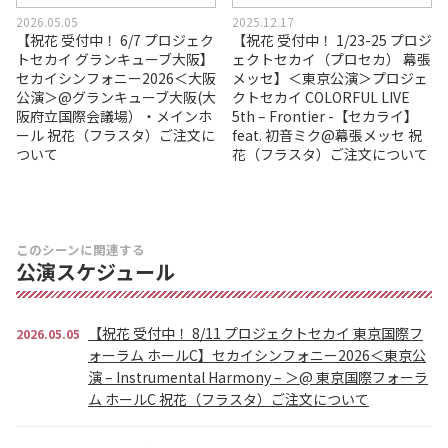
2026.05.05
2025.12.17
【祝花 受付中！ 6/7 プロジェク
【祝花 受付中！ 1/23-25 プロジ
トセカイ グランキューブ大阪】
ェクトセカイ（プロセカ） 幕張
セカイシンフォニー2026＜大阪
メッセ】＜東京公演＞プロジェ
公演＞@グランキューブ大阪(大
クトセカイ COLORFUL LIVE
阪府立国際会議場）・メインホ
5th – Frontier -【セカライ】
ール 祝花（フラスタ）ご注文に
feat. 初音ミク@幕張メッセ 祝
ついて
花（フラスタ）ご注文について
このシーンに関連する
公演スケジュール
【祝花 受付中！ 8/11 プロジェクトセカイ 東京国際フ
2026.05.05
ォーラム ホールC】セカイシンフォニー2026＜東京公
演 – Instrumental Harmony – ＞@ 東京国際フォーラ
ム ホールC 祝花（フラスタ）ご注文について