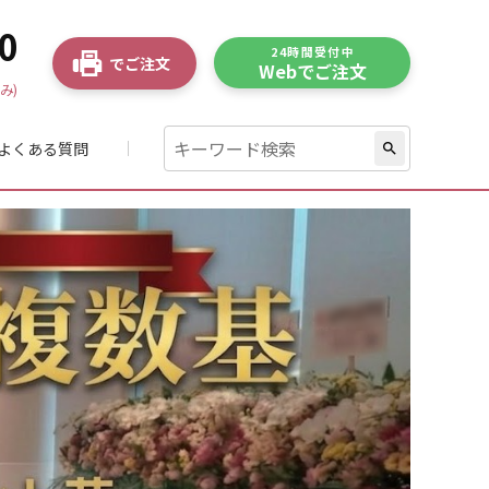
0
24時間受付中
でご注文
Webでご注文
み)
よくある質問
search