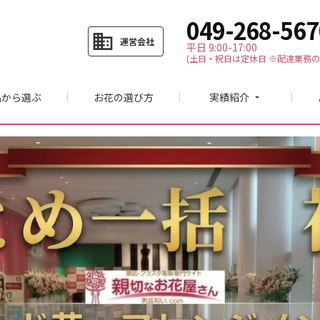
049-268-567
business
運営会社
平日 9:00-17:00
(土日・祝日は定休日 ※配達業務の
品から選ぶ
お花の選び方
実績紹介
arrow_drop_down