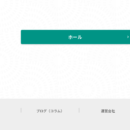
ホール
chevron_rig
ブログ（コラム）
運営会社