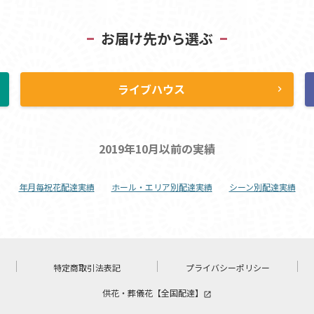
お届け先から選ぶ
ライブハウス
ht
chevron_right
2019年10月以前の実績
年月毎祝花配達実績
ホール・エリア別配達実績
シーン別配達実績
特定商取引法表記
プライバシーポリシー
供花・葬儀花【全国配達】
launch