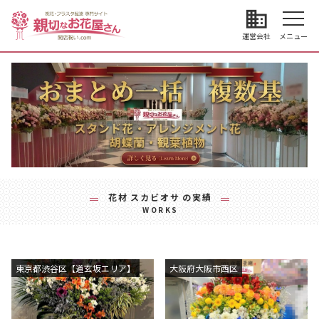
business
運営会社
メニュー
花材
スカビオサ
の実績
WORKS
東京都渋谷区【道玄坂エリア】
大阪府大阪市西区