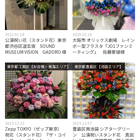
2022.01.18
2020.02.18
公演祝い花（スタンド花）東京
大阪市 オリックス劇場 レイン
都渋谷区道玄坂 SOUND
ボー型フラスタ『JO1ファンミ
MUSEUM VISION GADORO 様
ーティング』 佐藤景瑚様
東京都江東区【お台場・青海エリア】
東京都豊島区【池袋エリア】
2019.12.23
2019.12.07
Zepp TOKYO（ゼップ東京）
豊島区南池袋 シアターグリー
祝花（スタンド花）『ザ・コイ
ン 公演祝いスタンド花 真説