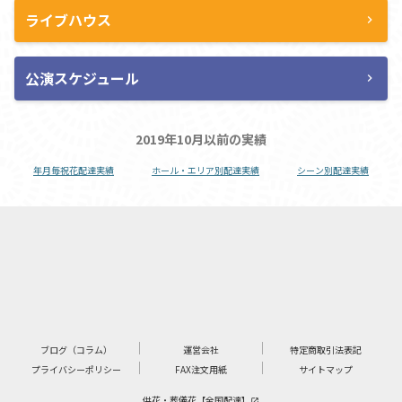
ライブハウス
chevron_right
公演スケジュール
chevron_right
2019年10月以前の実績
年月毎祝花配達実績
ホール・エリア別配達実績
シーン別配達実績
ブログ（コラム）
運営会社
特定商取引法表記
プライバシーポリシー
FAX注文用紙
サイトマップ
供花・葬儀花【全国配達】
launch