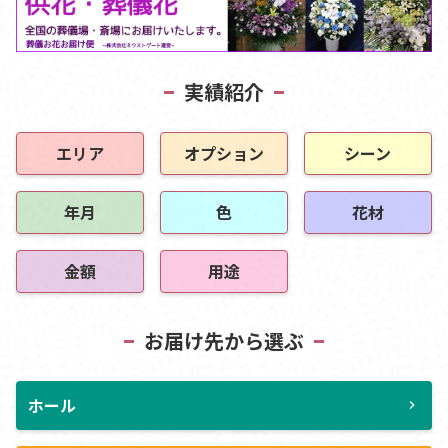
実績紹介
エリア
オプション
シーン
年月
色
花材
金額
用途
お届け先から選ぶ
ホール
chevron_right