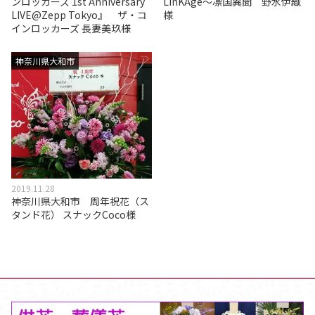
ンロッカーズ 1st Anniversary
LinKAge～凛国異聞 野水伊織
LIVE@Zepp Tokyo』 ザ・コ
様
インロッカーズ 長妻美玖様
神奈川県大和市
2019.11.28
神奈川県大和市 周年祝花（ス
タンド花） スナックCoco様