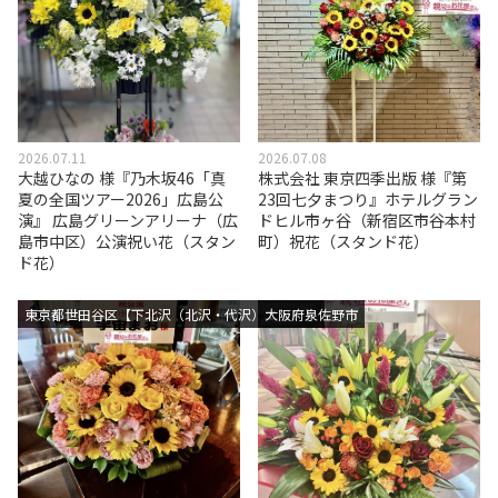
2026.07.11
2026.07.08
大越ひなの 様『乃木坂46「真
株式会社 東京四季出版 様『第
夏の全国ツアー2026」広島公
23回七夕まつり』ホテルグラン
演』 広島グリーンアリーナ（広
ドヒル市ヶ谷（新宿区市谷本村
島市中区）公演祝い花（スタン
町）祝花（スタンド花）
ド花）
東京都世田谷区【下北沢（北沢・代沢）エリア】
大阪府泉佐野市