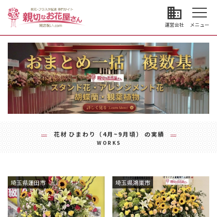
business
運営会社
メニュー
花材
ひまわり（4月~9月頃）
の実績
WORKS
埼玉県蓮田市
埼玉県鴻巣市