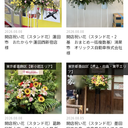
2026.08.08
2026.08.08
開店祝い花（スタンド花）蓮田
開店祝い花（スタンド花・2
市 おたからや 蓮田西新宿店
基 おまとめ一括複数基）鴻巣
様
市 オリックス自動車株式会社
様
東京都葛飾区【新小岩エリア】
東京都墨田区【押上・向島・業平エリ
ア】
2026.08.08
2026.08.05
開店祝い花（スタンド花）葛飾
開店祝い花（スタンド花）墨田