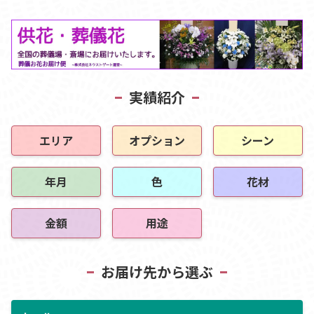
実績紹介
エリア
オプション
シーン
年月
色
花材
金額
用途
お届け先から選ぶ