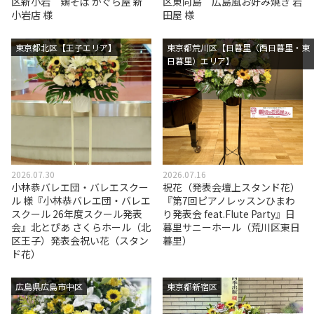
区新小岩 鶏そば かぐら屋 新
区東向島 広島風お好み焼き 岩
小岩店 様
田屋 様
東京都北区【王子エリア】
東京都荒川区【日暮里（西日暮里・東
日暮里）エリア】
2026.07.30
2026.07.16
小林恭バレエ団・バレエスクー
祝花（発表会壇上スタンド花）
ル 様『小林恭バレエ団・バレエ
『第7回ピアノレッスンひまわ
スクール 26年度スクール発表
り発表会 feat.Flute Party』日
会』北とぴあ さくらホール（北
暮里サニーホール（荒川区東日
区王子）発表会祝い花（スタン
暮里）
ド花）
広島県広島市中区
東京都新宿区