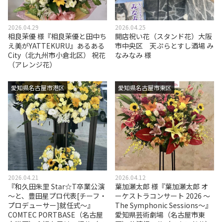
2026.04.29
2026.04.25
相良茉優 様『相良茉優と田中ち
開店祝い花（スタンド花）大阪
え美がYATTEKURU』あるある
市中央区 天ぷらとすし酒場 み
City（北九州市小倉北区） 祝花
なみなみ 様
（アレンジ花）
愛知県名古屋市港区
愛知県名古屋市東区
2026.04.21
2026.04.12
『和久田朱里 Star☆T卒業公演
葉加瀬太郎 様『葉加瀬太郎 オ
～と、豊田星プロ代表[チーフ・
ーケストラコンサート 2026 〜
プロデューサー]就任式～』
The Symphonic Sessions〜』
COMTEC PORTBASE（名古屋
愛知県芸術劇場（名古屋市東