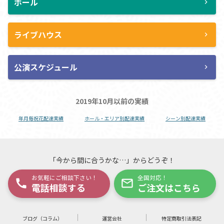
ホール
chevron_right
ライブハウス
chevron_right
公演スケジュール
chevron_right
2019年10月以前の実績
年月毎祝花配達実績
ホール・エリア別配達実績
シーン別配達実績
「今から間に合うかな…」からどうぞ！
お気軽にご相談下さい！
全国対応！
call
mail_outline
電話相談する
ご注文はこちら
ブログ（コラム）
運営会社
特定商取引法表記