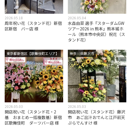
2026.05.18
2026.05.04
周年祝い花（スタンド花）新宿
水森由菜 選手『スターダムGW
区新宿 バー店 様
ツアー2026 in 熊本』熊本城ホ
ール（熊本市中央区）祝花（ス
タンド花）
東京都新宿区【歌舞伎町エリア】
神奈川県藤沢市
2026.05.03
2026.05.03
開店祝い花（スタンド花・2
開店祝い花（スタンド花）藤沢
基 おまとめ一括複数基）新宿
市 あご出汁おでんと江戸前天
区歌舞伎町 ダーツバー店 様
ぷらでんすけ 様