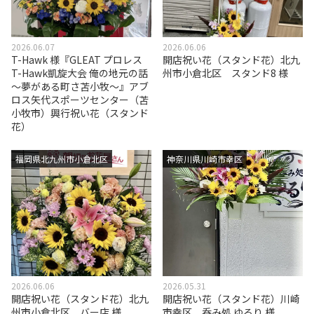
2026.06.07
2026.06.06
T-Hawk 様『GLEAT プロレス
開店祝い花（スタンド花）北九
T-Hawk凱旋大会 俺の地元の話
州市小倉北区 スタンド8 様
～夢がある町さ苫小牧～』アブ
ロス矢代スポーツセンター（苫
小牧市）興行祝い花（スタンド
花）
福岡県北九州市小倉北区
神奈川県川崎市幸区
2026.06.06
2026.05.31
開店祝い花（スタンド花）北九
開店祝い花（スタンド花）川崎
州市小倉北区 バー店 様
市幸区 呑み処 ゆるり 様