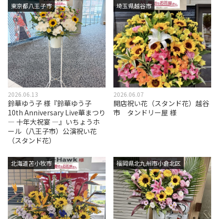
東京都八王子市
埼玉県越谷市
2026.06.13
2026.06.07
鈴華ゆう子 様『鈴華ゆう子
開店祝い花（スタンド花）越谷
10th Anniversary Live華まつり
市 タンドリー屋 様
— 十年大祝宴 —』いちょうホ
ール（八王子市）公演祝い花
（スタンド花）
北海道苫小牧市
福岡県北九州市小倉北区