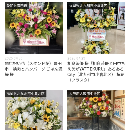
愛知県豊田市
福岡県北九州市小倉北区
2026.04.30
2026.04.29
開店祝い花（スタンド花）豊田
相良茉優 様『相良茉優と田中ち
市 焼肉とハンバーグ ごはん泥
え美がYATTEKURU』あるある
棒 様
City（北九州市小倉北区） 祝花
（フラスタ）
福岡県北九州市小倉北区
大阪府大阪市中央区