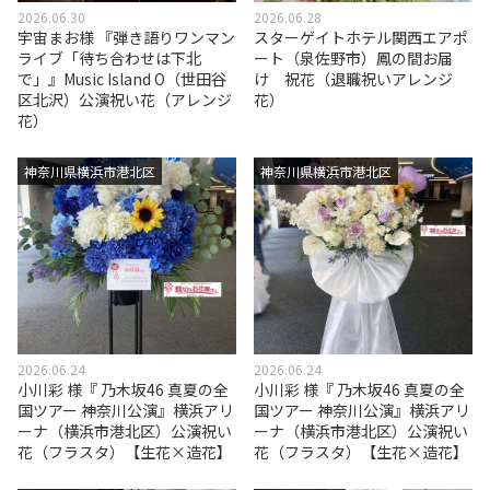
2026.06.30
2026.06.28
宇宙まお様 『弾き語りワンマン
スターゲイトホテル関西エアポ
ライブ「待ち合わせは下北
ート（泉佐野市）鳳の間お届
で」』Music Island O（世田谷
け 祝花（退職祝いアレンジ
区北沢）公演祝い花（アレンジ
花）
花）
神奈川県横浜市港北区
神奈川県横浜市港北区
2026.06.24
2026.06.24
小川彩 様『 乃木坂46 真夏の全
小川彩 様『 乃木坂46 真夏の全
国ツアー 神奈川公演』横浜アリ
国ツアー 神奈川公演』横浜アリ
ーナ（横浜市港北区）公演祝い
ーナ（横浜市港北区）公演祝い
花（フラスタ）【生花×造花】
花（フラスタ）【生花×造花】