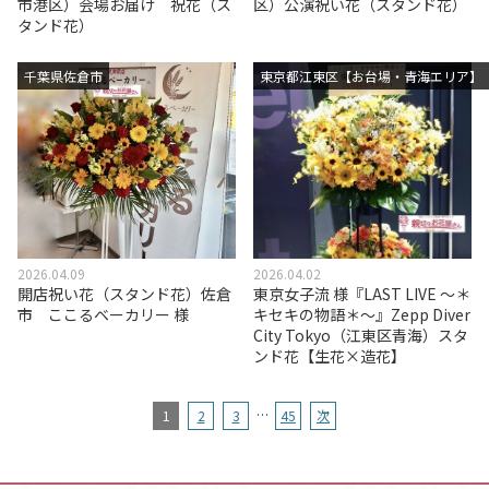
市港区）会場お届け 祝花（ス
区）公演祝い花（スタンド花）
タンド花）
千葉県佐倉市
東京都江東区【お台場・青海エリア】
2026.04.09
2026.04.02
開店祝い花（スタンド花）佐倉
東京女子流 様『LAST LIVE ～＊
市 ここるベーカリー 様
キセキの物語＊～』Zepp Diver
City Tokyo（江東区青海）スタ
ンド花【生花×造花】
…
1
2
3
45
次