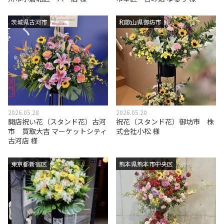
茨城県古河市
和歌山県御坊市
2026.05.28
2026.05.20
開店祝い花（スタンド花）古河
祝花（スタンド花）御坊市 株
市 買取大吉 マーケットシティ
式会社小松 様
古河店 様
東京都新宿区
熊本県熊本市中央区