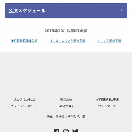
公演スケジュール
chevron_right
2019年10月以前の実績
年月毎祝花配達実績
ホール・エリア別配達実績
シーン別配達実績
ブログ（コラム）
運営会社
特定商取引法表記
プライバシーポリシー
FAX注文用紙
サイトマップ
供花・葬儀花【全国配達】
launch