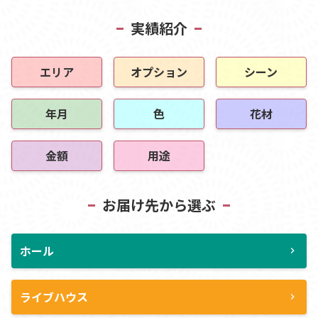
実績紹介
エリア
オプション
シーン
年月
色
花材
金額
用途
お届け先から選ぶ
ホール
chevron_right
ライブハウス
chevron_right