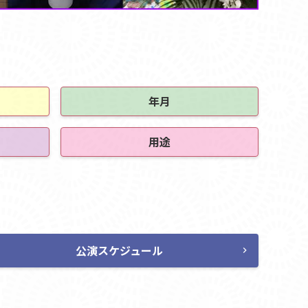
年月
用途
公演スケジュール
chevron_right