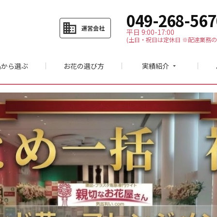
049-268-567
business
運営会社
平日 9:00-17:00
(土日・祝日は定休日 ※配達業務の
品から選ぶ
お花の選び方
実績紹介
arrow_drop_down