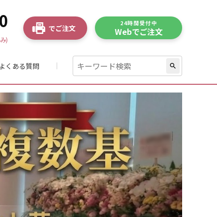
0
24時間受付中
でご注文
Webでご注文
み)
よくある質問
search