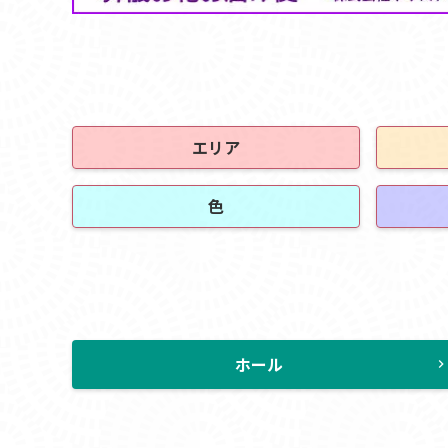
エリア
色
ホール
chevron_rig