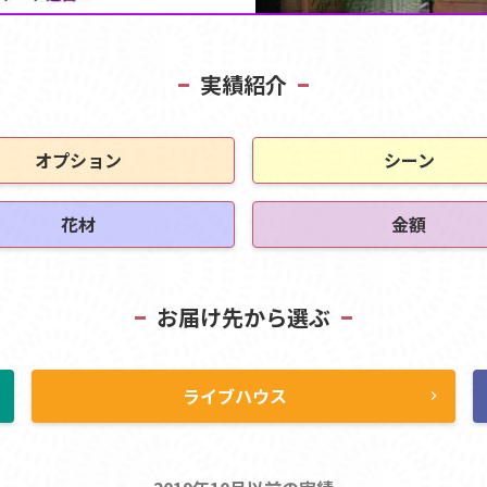
実績紹介
オプション
シーン
花材
金額
お届け先から選ぶ
ライブハウス
ht
chevron_right