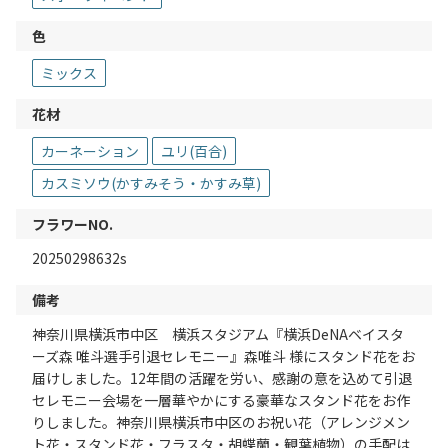
色
ミックス
花材
カーネーション
ユリ(百合)
カスミソウ(かすみそう・かすみ草)
フラワーNO.
20250298632s
備考
神奈川県横浜市中区 横浜スタジアム『横浜DeNAベイスタ
ーズ森 唯斗選手引退セレモニー』森唯斗 様にスタンド花をお
届けしました。12年間の活躍を労い、感謝の意を込めて引退
セレモニー会場を一層華やかにする豪華なスタンド花をお作
りしました。神奈川県横浜市中区のお祝い花（アレンジメン
ト花・スタンド花・フラスタ・胡蝶蘭・観葉植物）の手配は