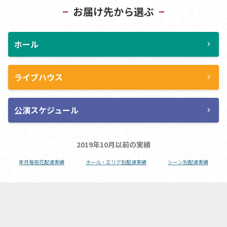
お届け先から選ぶ
ホール
chevron_right
ライブハウス
chevron_right
公演スケジュール
chevron_right
2019年10月以前の実績
年月毎祝花配達実績
ホール・エリア別配達実績
シーン別配達実績