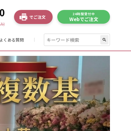
0
24時間受付中
でご注文
Webでご注文
み)
よくある質問
search