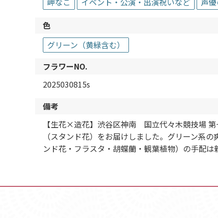
岬なこ
イベント・公演・出演祝いなど
声優
色
グリーン（黄緑含む）
フラワーNO.
2025030815s
備考
【生花×造花】渋谷区神南 国立代々木競技場 第一体育館『ラ
（スタンド花）をお届けしました。グリーン系の
ンド花・フラスタ・胡蝶蘭・観葉植物）の手配は親