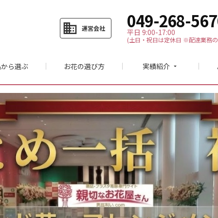
049-268-567
business
運営会社
平日 9:00-17:00
(土日・祝日は定休日 ※配達業務の
品から選ぶ
お花の選び方
実績紹介
arrow_drop_down