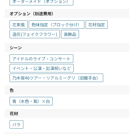
オーダーメイド（オプション）
オプション（別途費用）
花束風
色味指定（ブロック分け）
花材指定
造花(フェイクフラワー)
装飾品
シーン
アイドルのライブ・コンサート
イベント・公演・出演祝いなど
乃木坂46ツアー・リアルミーグリ（旧握手会）
色
青（水色・紫）×白
花材
バラ