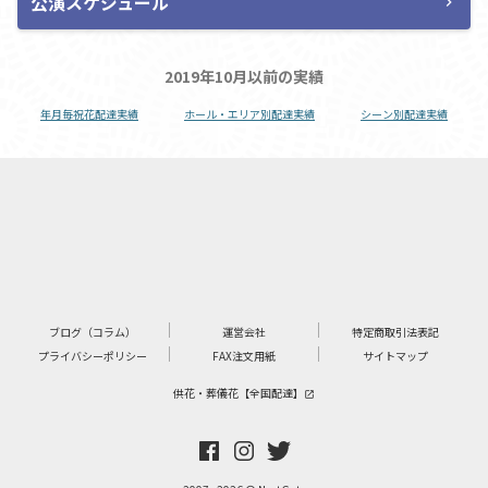
公演スケジュール
chevron_right
2019年10月以前の実績
年月毎祝花配達実績
ホール・エリア別配達実績
シーン別配達実績
ブログ（コラム）
運営会社
特定商取引法表記
プライバシーポリシー
FAX注文用紙
サイトマップ
供花・葬儀花【全国配達】
launch