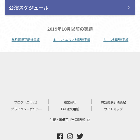
公演スケジュール
chevron_right
2019年10月以前の実績
年月毎祝花配達実績
ホール・エリア別配達実績
シーン別配達実績
ブログ（コラム）
運営会社
特定商取引法表記
プライバシーポリシー
FAX注文用紙
サイトマップ
供花・葬儀花【全国配達】
launch