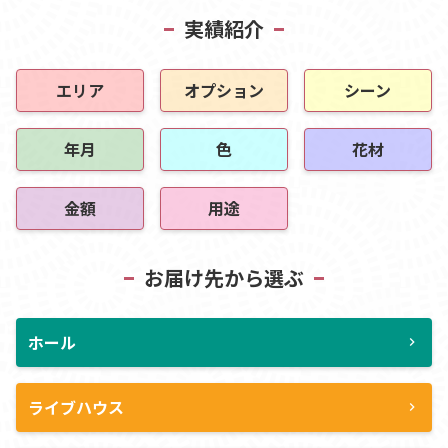
実績紹介
エリア
オプション
シーン
年月
色
花材
金額
用途
お届け先から選ぶ
ホール
chevron_right
ライブハウス
chevron_right