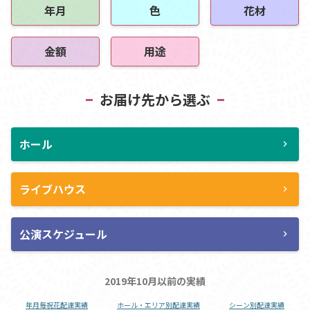
年月
色
花材
金額
用途
お届け先から選ぶ
ホール
chevron_right
ライブハウス
chevron_right
公演スケジュール
chevron_right
2019年10月以前の実績
年月毎祝花配達実績
ホール・エリア別配達実績
シーン別配達実績