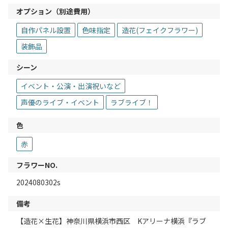
オプション（別途費用）
自作パネル設置
色味指定
造花(フェイクフラワー)
装飾品
シーン
イベント・公演・出演祝いなど
声優のライブ・イベント
ラブライブ！
色
赤
フラワーNO.
2024080302s
備考
【造花×生花】神奈川県横浜市西区 Kアリーナ横浜『ラブ