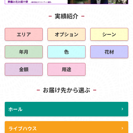
実績紹介
エリア
オプション
シーン
年月
色
花材
金額
用途
お届け先から選ぶ
ホール
chevron_right
ライブハウス
chevron_right