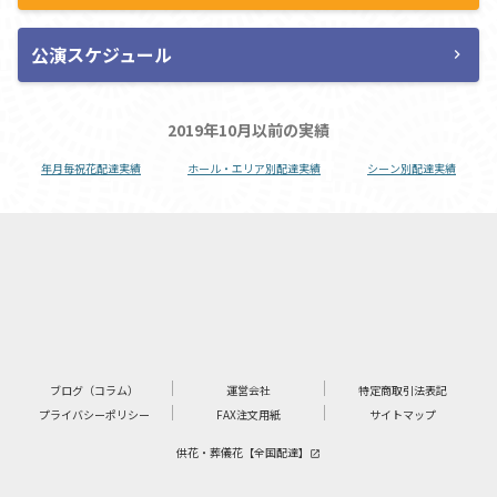
公演スケジュール
chevron_right
2019年10月以前の実績
年月毎祝花配達実績
ホール・エリア別配達実績
シーン別配達実績
ブログ（コラム）
運営会社
特定商取引法表記
プライバシーポリシー
FAX注文用紙
サイトマップ
供花・葬儀花【全国配達】
launch