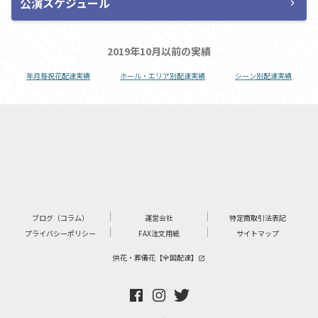
公演スケジュール
chevron_right
2019年10月以前の実績
年月毎祝花配達実績
ホール・エリア別配達実績
シーン別配達実績
ブログ（コラム）
運営会社
特定商取引法表記
プライバシーポリシー
FAX注文用紙
サイトマップ
供花・葬儀花【全国配達】
launch