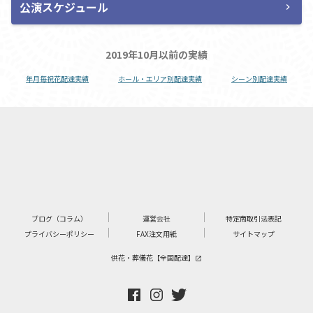
公演スケジュール
chevron_right
2019年10月以前の実績
年月毎祝花配達実績
ホール・エリア別配達実績
シーン別配達実績
ブログ（コラム）
運営会社
特定商取引法表記
プライバシーポリシー
FAX注文用紙
サイトマップ
供花・葬儀花【全国配達】
launch