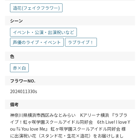
造花(フェイクフラワー)
シーン
イベント・公演・出演祝いなど
声優のライブ・イベント
ラブライブ！
色
赤×白
フラワーNO.
2024011330s
備考
神奈川県横浜市西区みなとみらい Kアリーナ横浜 『ラブラ
イブ！虹ヶ咲学園スクールアイドル同好会 6th Live! I love Y
ou ⇆ You love Me』 虹ヶ咲学園スクールアイドル同好会 様
に出演祝い花（スタンド花・生花×造花）をお届けしまし