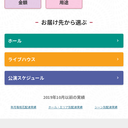
金額
用途
お届け先から選ぶ
ホール
chevron_right
ライブハウス
chevron_right
公演スケジュール
chevron_right
2019年10月以前の実績
年月毎祝花配達実績
ホール・エリア別配達実績
シーン別配達実績