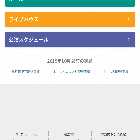
ライブハウス
chevron_right
公演スケジュール
chevron_right
2019年10月以前の実績
年月毎祝花配達実績
ホール・エリア別配達実績
シーン別配達実績
ブログ（コラム）
運営会社
特定商取引法表記