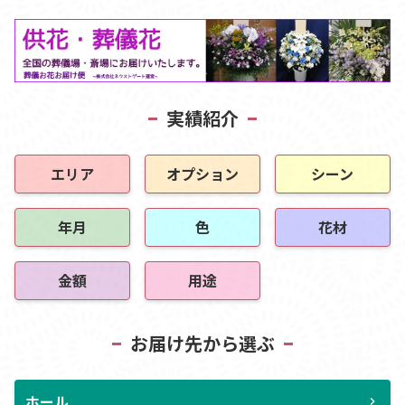
実績紹介
エリア
オプション
シーン
年月
色
花材
金額
用途
お届け先から選ぶ
ホール
chevron_right