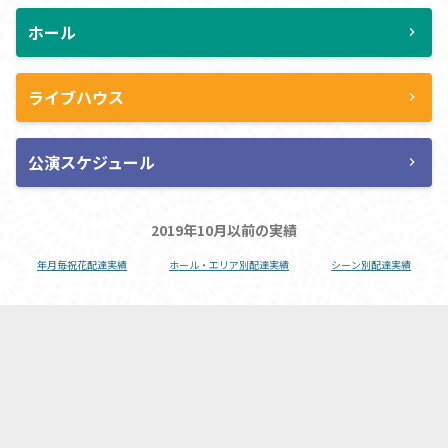
ホール
chevron_right
ライブハウス
chevron_right
公演スケジュール
chevron_right
2019年10月以前の実績
年月毎祝花配達実績
ホール・エリア別配達実績
シーン別配達実績