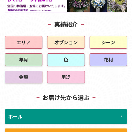
実績紹介
エリア
オプション
シーン
年月
色
花材
金額
用途
お届け先から選ぶ
ホール
chevron_right