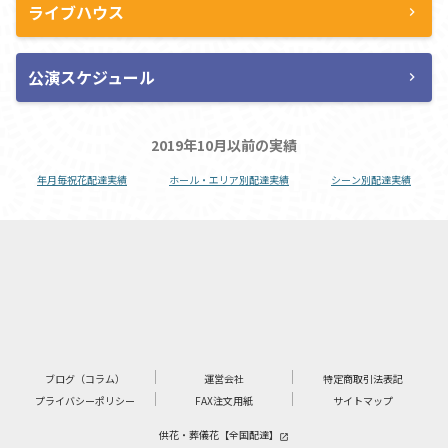
ライブハウス
chevron_right
公演スケジュール
chevron_right
2019年10月以前の実績
年月毎祝花配達実績
ホール・エリア別配達実績
シーン別配達実績
ブログ（コラム）
運営会社
特定商取引法表記
プライバシーポリシー
FAX注文用紙
サイトマップ
供花・葬儀花【全国配達】
launch