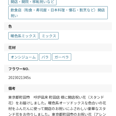
開店・開院・移転祝いなど
飲食店（和食・寿司屋・日本料理・懐石・割烹など）開店
祝い
色
暖色系ミックス
ミックス
花材
オンシジューム
バラ
ガーベラ
フラワーNO.
2023021345s
備考
東京都町田市 呼炉凪来 町田店 様に開店祝い花（スタンド
花）をお届けしました。暖色系オーソドックスな色合いの花
材をふんだんに使って開店のお祝いにふさわしい豪華なスタ
ンド花をお作りしました。東京都町田市のお祝い花（アレン