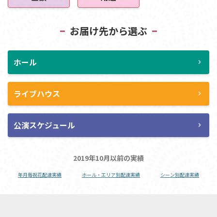
お届け先から選ぶ
ホール
chevron_right
ライブハウス
chevron_right
公演スケジュール
chevron_right
2019年10月以前の実績
年月毎祝花配達実績
ホール・エリア別配達実績
シーン別配達実績