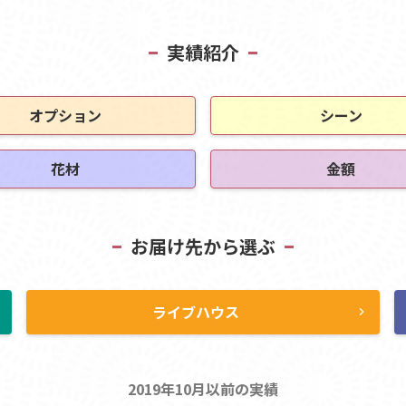
実績紹介
オプション
シーン
花材
金額
お届け先から選ぶ
ライブハウス
ht
chevron_right
2019年10月以前の実績