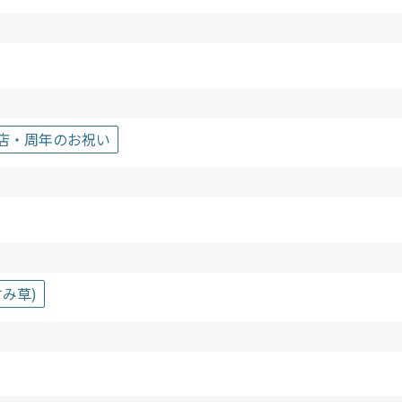
開店・周年のお祝い
み草)