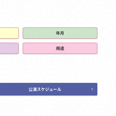
年月
用途
公演スケジュール
chevron_right