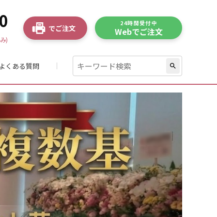
0
24時間受付中
でご注文
Webでご注文
み)
よくある質問
search