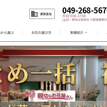
049-268-567
business
運営会社
平日 9:00-17:00
(土日・祝日は定休日 ※配達業務の
品から選ぶ
お花の選び方
実績紹介
arrow_drop_down