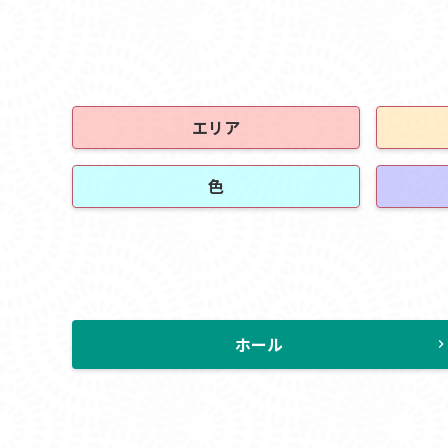
エリア
色
ホール
chevron_rig