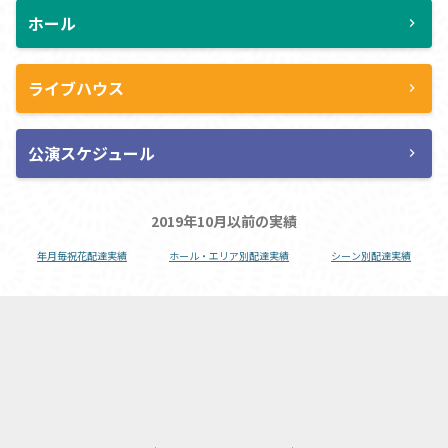
ホール
chevron_right
ライブハウス
chevron_right
公演スケジュール
chevron_right
2019年10月以前の実績
年月毎祝花配達実績
ホール・エリア別配達実績
シーン別配達実績