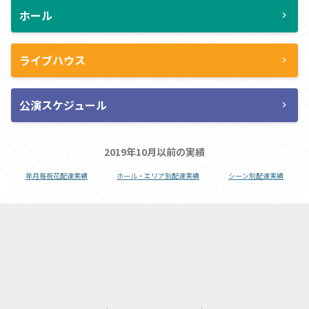
ホール
chevron_right
ライブハウス
chevron_right
公演スケジュール
chevron_right
2019年10月以前の実績
年月毎祝花配達実績
ホール・エリア別配達実績
シーン別配達実績