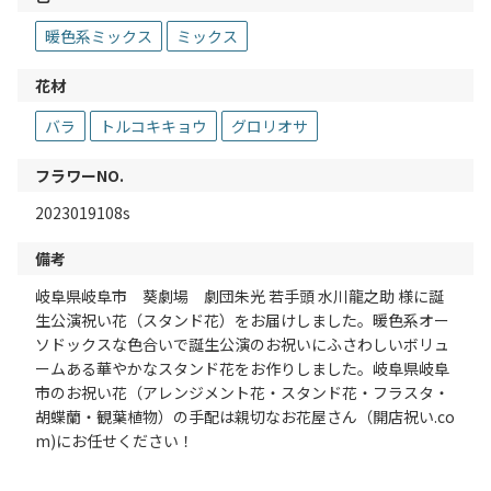
暖色系ミックス
ミックス
花材
バラ
トルコキキョウ
グロリオサ
フラワーNO.
2023019108s
備考
岐阜県岐阜市 葵劇場 劇団朱光 若手頭 水川龍之助 様に誕
生公演祝い花（スタンド花）をお届けしました。暖色系オー
ソドックスな色合いで誕生公演のお祝いにふさわしいボリュ
ームある華やかなスタンド花をお作りしました。岐阜県岐阜
市のお祝い花（アレンジメント花・スタンド花・フラスタ・
胡蝶蘭・観葉植物）の手配は親切なお花屋さん（開店祝い.co
m)にお任せください！