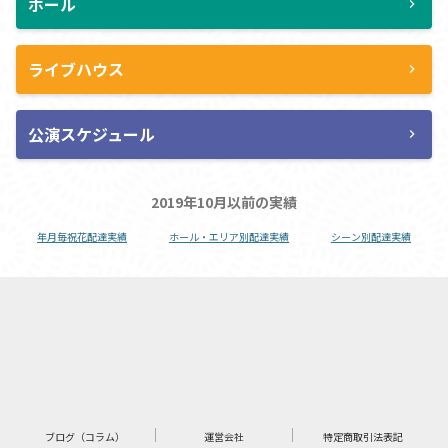
ホール
chevron_right
ライブハウス
chevron_right
公演スケジュール
chevron_right
2019年10月以前の実績
年月毎祝花配達実績
ホール・エリア別配達実績
シーン別配達実績
ブログ（コラム）
運営会社
特定商取引法表記