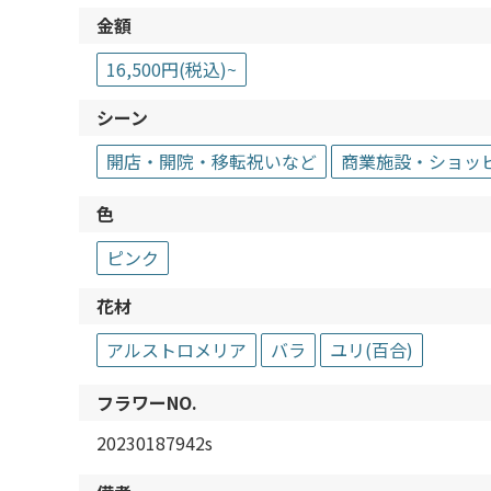
金額
16,500円(税込)~
シーン
開店・開院・移転祝いなど
商業施設・ショッ
色
ピンク
花材
アルストロメリア
バラ
ユリ(百合)
フラワーNO.
20230187942s