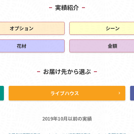
実績紹介
オプション
シーン
花材
金額
お届け先から選ぶ
ライブハウス
ht
chevron_right
2019年10月以前の実績