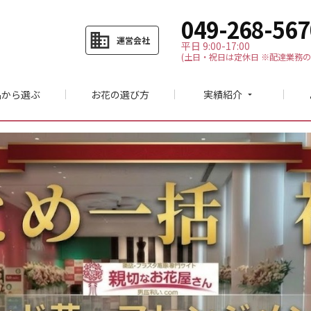
049-268-567
business
運営会社
平日 9:00-17:00
(土日・祝日は定休日 ※配達業務の
品から選ぶ
お花の選び方
実績紹介
arrow_drop_down