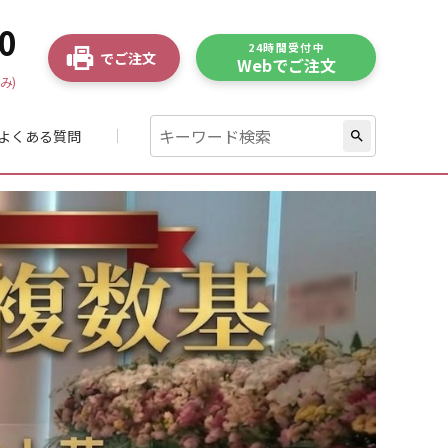
0
24時間受付中
でご注文
Webでご注文
み)
よくある質問
search