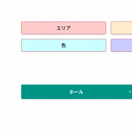
エリア
色
ホール
chevron_rig