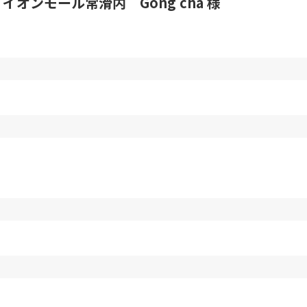
ンモール常滑内 Gong cha 様