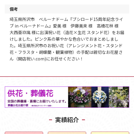
備考
埼玉県所沢市 ベルーナドーム『ブシロード15周年記念ライ
ブ in ベルーナドーム』愛美 様 伊藤美来 様 高橋花林 様
大西亜玖璃 様に出演祝い花（造花×生花 スタンド花）をお届
けしました。ピンク系の華やかな色合いでおまとめしまし
た。埼玉県所沢市のお祝い花（アレンジメント花・スタンド
花・フラスタ・胡蝶蘭・観葉植物）の手配は親切なお花屋さ
ん（開店祝い.com)にお任せください！
実績紹介