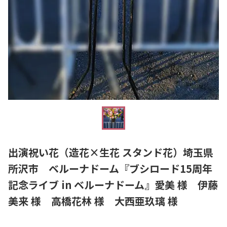
出演祝い花（造花×生花 スタンド花）埼玉県
所沢市 ベルーナドーム『ブシロード15周年
記念ライブ in ベルーナドーム』愛美 様 伊藤
美来 様 高橋花林 様 大西亜玖璃 様