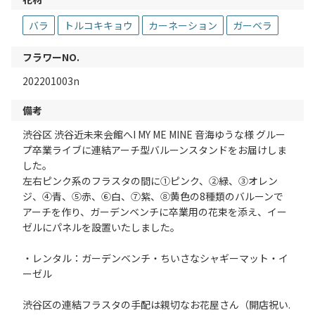
バラ
トルコキキョウ
カーネーション
ガーベラ
フラワーNO.
202201003n
備考
渋谷区 渋谷近未来会館へI MY ME MINE 音海ゆうな様 グルー
プ卒業ライブに連結アーチ型バルーンスタンドをお届けしま
した。
左右ピンク系のフラスタの間に①ピンク、②緑、③オレン
ジ、④青、⑤赤、⑥白、⑦紫、⑧黄色の8種類のバルーンで
アーチを作り、ガーデンベンチに卒業用の花束を添え、イー
ゼルにパネルを設置いたしました。
・レンタル：ガーデンベンチ・ちいさなシャギーマット・イ
ーゼル
渋谷区の連結フラスタの手配は親切なお花屋さん（開店祝い.