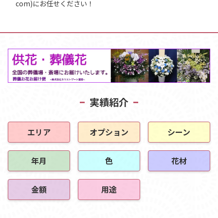
com)にお任せください！
実績紹介
エリア
オプション
シーン
年月
色
花材
金額
用途