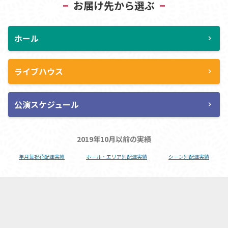
お届け先から選ぶ
ホール
chevron_right
ライブハウス
chevron_right
公演スケジュール
chevron_right
2019年10月以前の実績
年月毎祝花配達実績
ホール・エリア別配達実績
シーン別配達実績