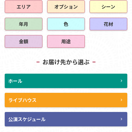
エリア
オプション
シーン
年月
色
花材
金額
用途
お届け先から選ぶ
ホール
chevron_right
ライブハウス
chevron_right
公演スケジュール
chevron_right