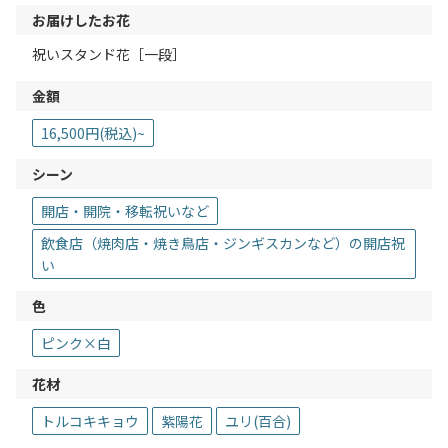
お届けしたお花
祝いスタンド花［一段］
金額
16,500円(税込)~
シーン
開店・開院・移転祝いなど
飲食店（焼肉店・焼き鳥店・ジンギスカンなど）の開店祝
い
色
ピンク×白
花材
トルコキキョウ
紫陽花
ユリ(百合)