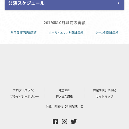
公演スケジュール
chevron_right
2019年10月以前の実績
年月毎祝花配達実績
ホール・エリア別配達実績
シーン別配達実績
ブログ（コラム）
運営会社
特定商取引法表記
プライバシーポリシー
FAX注文用紙
サイトマップ
供花・葬儀花【全国配達】
launch